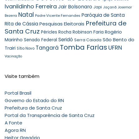
Ivanildinho Ferreira
Jair Bolsonaro
Japi
Jaçanã
Josemar
Natal
Paróquia de Santa
Padre Vicente Fernandes
Bezerra
Prefeitura de
Rita de Cássia
Pesquisas Eleitorais
Santa Cruz
Robinson Faria
Rogério
Péricles Rocha
Seridó
São Bento do
Marinho
Senado Federal
Serra Caiada
Tomba Farias
UFRN
Tangará
Trairi
Sítio Novo
Vacinação
Visite também
Portal Brasil
Governo do Estado do RN
Prefeitura de Santa Cruz
Portal da Transparência de Santa Cruz
A Fonte
Agora RN
Heitor Gregório