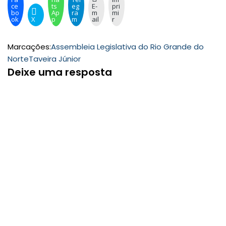
ce
ts
eg
E-
pri
bo
Ap
ra
m
mi
ok
X
p
m
ail
r
Marcações:
Assembleia Legislativa do Rio Grande do
Norte
Taveira Júnior
Deixe uma resposta