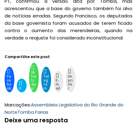
PT, confirmou a versão dita por Tomba, mas
acrescentou que a base do governo também foi alvo
de notícias erradas. Segundo Francisco, os deputados
da base governista foram acusados de terem ficado
contra o aumento das merendeiras, quando na
verdade o reajuste foi considerado inconstitucional.
Compartilhe este post:
W
Fa
ha
Tel
Im
ce
ts
eg
E-
pri
bo
Ap
ra
m
mi
ok
X
p
m
ail
r
Marcações:
Assembleia Legislativa do Rio Grande do
Norte
Tomba Farias
Deixe uma resposta