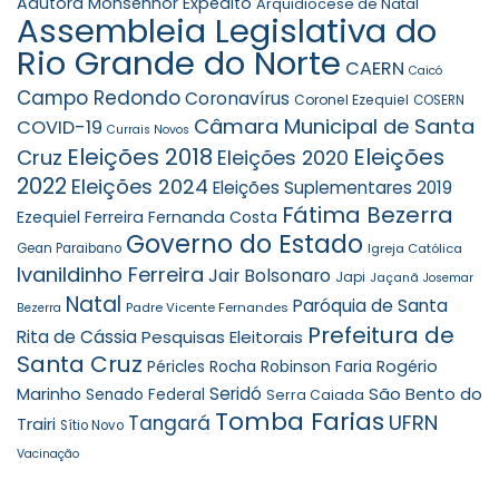
Adutora Monsenhor Expedito
Arquidiocese de Natal
Assembleia Legislativa do
Rio Grande do Norte
CAERN
Caicó
Campo Redondo
Coronavírus
Coronel Ezequiel
COSERN
Câmara Municipal de Santa
COVID-19
Currais Novos
Eleições 2018
Eleições
Cruz
Eleições 2020
2022
Eleições 2024
Eleições Suplementares 2019
Fátima Bezerra
Ezequiel Ferreira
Fernanda Costa
Governo do Estado
Gean Paraibano
Igreja Católica
Ivanildinho Ferreira
Jair Bolsonaro
Japi
Jaçanã
Josemar
Natal
Paróquia de Santa
Padre Vicente Fernandes
Bezerra
Prefeitura de
Rita de Cássia
Pesquisas Eleitorais
Santa Cruz
Robinson Faria
Rogério
Péricles Rocha
Seridó
São Bento do
Marinho
Senado Federal
Serra Caiada
Tomba Farias
UFRN
Tangará
Trairi
Sítio Novo
Vacinação