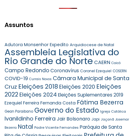
Assuntos
Adutora Monsenhor Expedito
Arquidiocese de Natal
Assembleia Legislativa do
Rio Grande do Norte
CAERN
Caicó
Campo Redondo
Coronavírus
Coronel Ezequiel
COSERN
Câmara Municipal de Santa
COVID-19
Currais Novos
Eleições 2018
Eleições
Cruz
Eleições 2020
2022
Eleições 2024
Eleições Suplementares 2019
Fátima Bezerra
Ezequiel Ferreira
Fernanda Costa
Governo do Estado
Gean Paraibano
Igreja Católica
Ivanildinho Ferreira
Jair Bolsonaro
Japi
Jaçanã
Josemar
Natal
Paróquia de Santa
Padre Vicente Fernandes
Bezerra
Prefeitura de
Rita de Cássia
Pesquisas Eleitorais