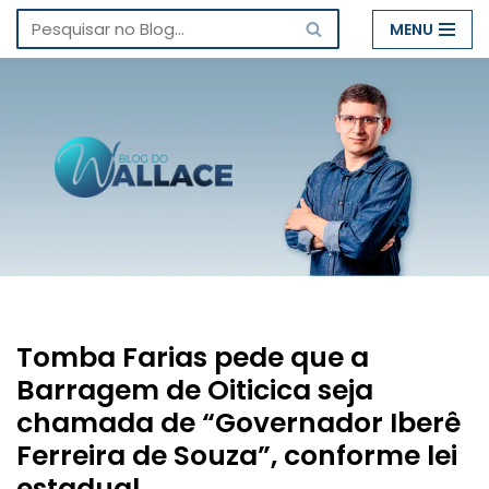
MENU
Pular
para
o
conteúdo
Tomba Farias pede que a
Barragem de Oiticica seja
chamada de “Governador Iberê
Ferreira de Souza”, conforme lei
estadual