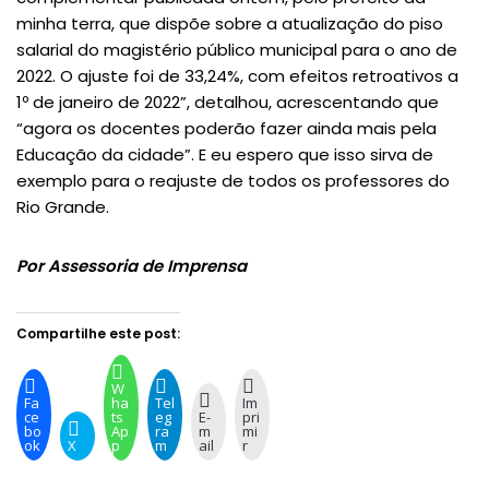
minha terra, que dispõe sobre a atualização do piso
salarial do magistério público municipal para o ano de
2022. O ajuste foi de 33,24%, com efeitos retroativos a
1º de janeiro de 2022”, detalhou, acrescentando que
“agora os docentes poderão fazer ainda mais pela
Educação da cidade”. E eu espero que isso sirva de
exemplo para o reajuste de todos os professores do
Rio Grande.
Por Assessoria de Imprensa
Compartilhe este post:
W
Fa
ha
Tel
Im
ce
ts
eg
E-
pri
bo
Ap
ra
m
mi
ok
X
p
m
ail
r