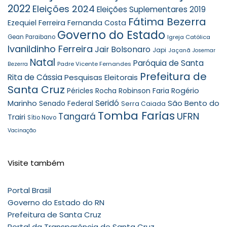
2022
Eleições 2024
Eleições Suplementares 2019
Fátima Bezerra
Ezequiel Ferreira
Fernanda Costa
Governo do Estado
Gean Paraibano
Igreja Católica
Ivanildinho Ferreira
Jair Bolsonaro
Japi
Jaçanã
Josemar
Natal
Paróquia de Santa
Padre Vicente Fernandes
Bezerra
Prefeitura de
Rita de Cássia
Pesquisas Eleitorais
Santa Cruz
Robinson Faria
Rogério
Péricles Rocha
Seridó
São Bento do
Marinho
Senado Federal
Serra Caiada
Tomba Farias
UFRN
Tangará
Trairi
Sítio Novo
Vacinação
Visite também
Portal Brasil
Governo do Estado do RN
Prefeitura de Santa Cruz
Portal da Transparência de Santa Cruz