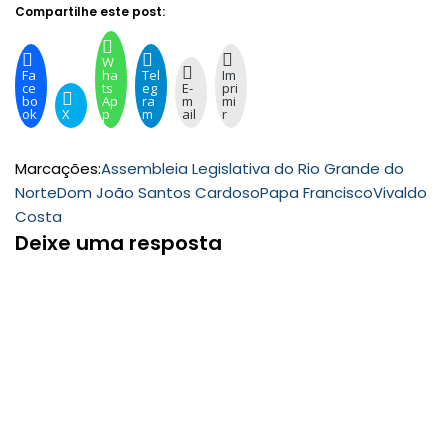
Compartilhe este post:
W
Fa
ha
Tel
Im
ce
ts
eg
E-
pri
bo
Ap
ra
m
mi
ok
X
p
m
ail
r
Marcações:
Assembleia Legislativa do Rio Grande do
Norte
Dom João Santos Cardoso
Papa Francisco
Vivaldo
Costa
Deixe uma resposta