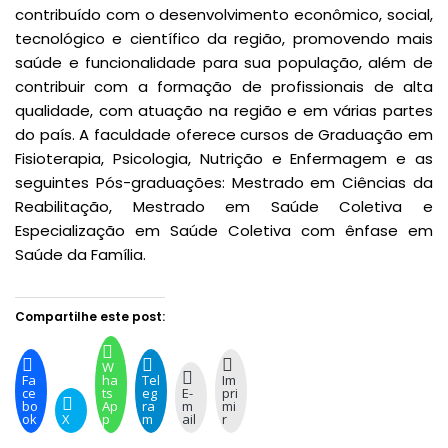
contribuído com o desenvolvimento econômico, social,
tecnológico e científico da região, promovendo mais
saúde e funcionalidade para sua população, além de
contribuir com a formação de profissionais de alta
qualidade, com atuação na região e em várias partes
do país. A faculdade oferece cursos de Graduação em
Fisioterapia, Psicologia, Nutrição e Enfermagem e as
seguintes Pós-graduações: Mestrado em Ciências da
Reabilitação, Mestrado em Saúde Coletiva e
Especialização em Saúde Coletiva com ênfase em
Saúde da Família.
Compartilhe este post:
W
Fa
ha
Tel
Im
ce
ts
eg
E-
pri
bo
Ap
ra
m
mi
ok
X
p
m
ail
r