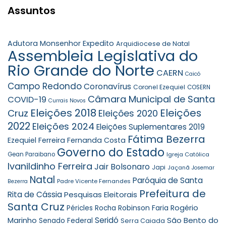
Assuntos
Adutora Monsenhor Expedito
Arquidiocese de Natal
Assembleia Legislativa do
Rio Grande do Norte
CAERN
Caicó
Campo Redondo
Coronavírus
Coronel Ezequiel
COSERN
Câmara Municipal de Santa
COVID-19
Currais Novos
Eleições 2018
Eleições
Cruz
Eleições 2020
2022
Eleições 2024
Eleições Suplementares 2019
Fátima Bezerra
Ezequiel Ferreira
Fernanda Costa
Governo do Estado
Gean Paraibano
Igreja Católica
Ivanildinho Ferreira
Jair Bolsonaro
Japi
Jaçanã
Josemar
Natal
Paróquia de Santa
Padre Vicente Fernandes
Bezerra
Prefeitura de
Rita de Cássia
Pesquisas Eleitorais
Santa Cruz
Robinson Faria
Rogério
Péricles Rocha
Seridó
São Bento do
Marinho
Senado Federal
Serra Caiada