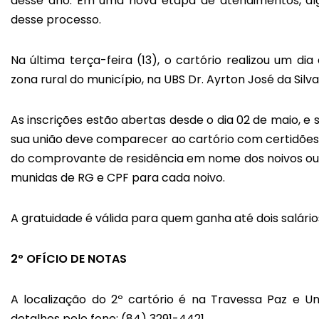
desse ano. Em uma nova etapa de atendimentos, alg
desse processo.
Na última terça-feira (13), o cartório realizou um di
zona rural do município, na UBS Dr. Ayrton José da Silva
As inscrições estão abertas desde o dia 02 de maio, e s
sua união deve comparecer ao cartório com certidões d
do comprovante de residência em nome dos noivos ou d
munidas de RG e CPF para cada noivo.
A gratuidade é válida para quem ganha até dois salár
2º OFÍCIO DE NOTAS
A localização do 2º cartório é na Travessa Paz e U
detalhes pelo fone: (84) 3291-4421.