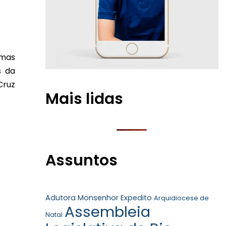
amas
s da
Cruz
Mais lidas
Assuntos
Adutora Monsenhor Expedito
Arquidiocese de
Assembleia
Natal