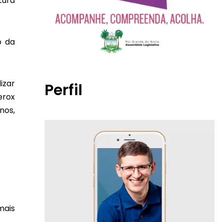
tura
o da
izar
Perfil
erox
nos,
mais