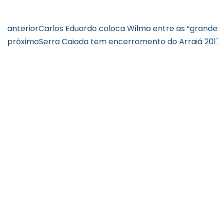
anterior
Carlos Eduardo coloca Wilma entre as “grandes
próximo
Serra Caiada tem encerramento do Arraiá 20