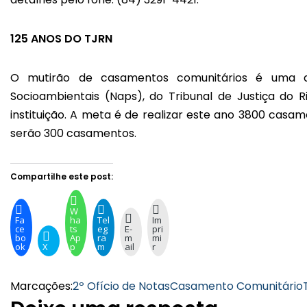
125 ANOS DO TJRN
O mutirão de casamentos comunitários é uma a
Socioambientais (Naps), do Tribunal de Justiça do 
instituição. A meta é de realizar este ano 3800 casa
serão 300 casamentos.
Compartilhe este post:
W
Fa
ha
Tel
Im
ce
ts
eg
E-
pri
bo
Ap
ra
m
mi
ok
X
p
m
ail
r
Marcações:
2º Ofício de Notas
Casamento Comunitário