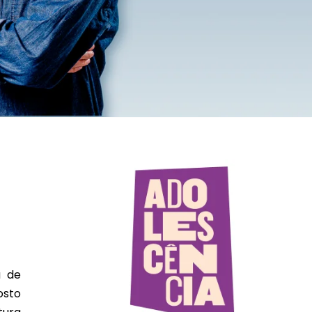
a de
osto