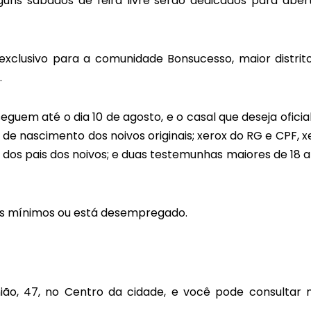
uns sábados de feira livre serão dedicados para aber
a exclusivo para a comunidade Bonsucesso, maior distrit
.
eguem até o dia 10 de agosto, e o casal que deseja oficial
e nascimento dos noivos originais; xerox do RG e CPF, x
os pais dos noivos; e duas testemunhas maiores de 18 a
ios mínimos ou está desempregado.
nião, 47, no Centro da cidade, e você pode consultar 