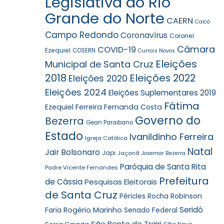
Legislativa do Rio
Grande do Norte
CAERN
Caicó
Campo Redondo
Coronavírus
Coronel
Câmara
COVID-19
Ezequiel
COSERN
Currais Novos
Eleições
Municipal de Santa Cruz
2018
Eleições 2022
Eleições 2020
Eleições 2024
Eleições Suplementares 2019
Fátima
Ezequiel Ferreira
Fernanda Costa
Governo do
Bezerra
Gean Paraibano
Estado
Ivanildinho Ferreira
Igreja Católica
Natal
Jair Bolsonaro
Japi
Jaçanã
Josemar Bezerra
Paróquia de Santa Rita
Padre Vicente Fernandes
Prefeitura
de Cássia
Pesquisas Eleitorais
de Santa Cruz
Robinson
Péricles Rocha
Seridó
Faria
Rogério Marinho
Senado Federal
São Bento do Trairi