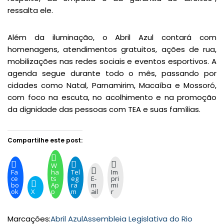
ressalta ele.
Além da iluminação, o Abril Azul contará com
homenagens, atendimentos gratuitos, ações de rua,
mobilizações nas redes sociais e eventos esportivos. A
agenda segue durante todo o mês, passando por
cidades como Natal, Parnamirim, Macaíba e Mossoró,
com foco na escuta, no acolhimento e na promoção
da dignidade das pessoas com TEA e suas famílias.
Compartilhe este post:
W
Fa
ha
Tel
Im
ce
ts
eg
E-
pri
bo
Ap
ra
m
mi
ok
X
p
m
ail
r
Marcações:
Abril Azul
Assembleia Legislativa do Rio