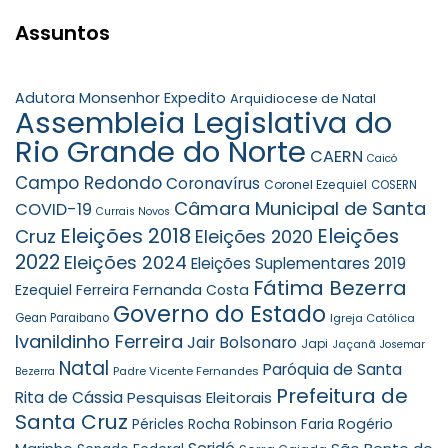
Assuntos
Adutora Monsenhor Expedito
Arquidiocese de Natal
Assembleia Legislativa do
Rio Grande do Norte
CAERN
Caicó
Campo Redondo
Coronavírus
Coronel Ezequiel
COSERN
Câmara Municipal de Santa
COVID-19
Currais Novos
Eleições 2018
Eleições
Cruz
Eleições 2020
2022
Eleições 2024
Eleições Suplementares 2019
Fátima Bezerra
Ezequiel Ferreira
Fernanda Costa
Governo do Estado
Gean Paraibano
Igreja Católica
Ivanildinho Ferreira
Jair Bolsonaro
Japi
Jaçanã
Josemar
Natal
Paróquia de Santa
Padre Vicente Fernandes
Bezerra
Prefeitura de
Rita de Cássia
Pesquisas Eleitorais
Santa Cruz
Robinson Faria
Rogério
Péricles Rocha