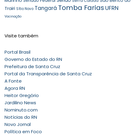
Seridó
São Bento do
Marinho
Senado Federal
Serra Caiada
Tomba Farias
UFRN
Tangará
Trairi
Sítio Novo
Vacinação
Visite também
Portal Brasil
Governo do Estado do RN
Prefeitura de Santa Cruz
Portal da Transparência de Santa Cruz
A Fonte
Agora RN
Heitor Gregório
Jardilino News
Nominuto.com
Notícias do RN
Novo Jornal
Política em Foco