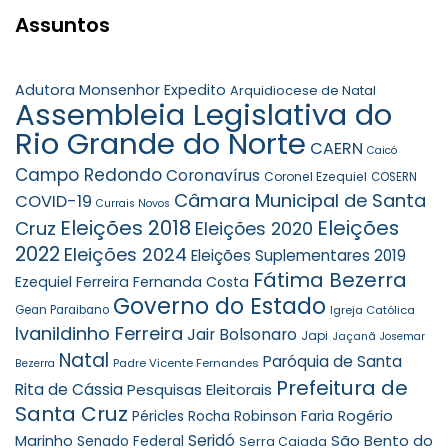
Assuntos
Adutora Monsenhor Expedito
Arquidiocese de Natal
Assembleia Legislativa do
Rio Grande do Norte
CAERN
Caicó
Campo Redondo
Coronavírus
Coronel Ezequiel
COSERN
Câmara Municipal de Santa
COVID-19
Currais Novos
Eleições 2018
Eleições
Cruz
Eleições 2020
2022
Eleições 2024
Eleições Suplementares 2019
Fátima Bezerra
Ezequiel Ferreira
Fernanda Costa
Governo do Estado
Gean Paraibano
Igreja Católica
Ivanildinho Ferreira
Jair Bolsonaro
Japi
Jaçanã
Josemar
Natal
Paróquia de Santa
Padre Vicente Fernandes
Bezerra
Prefeitura de
Rita de Cássia
Pesquisas Eleitorais
Santa Cruz
Robinson Faria
Rogério
Péricles Rocha
Seridó
São Bento do
Marinho
Senado Federal
Serra Caiada