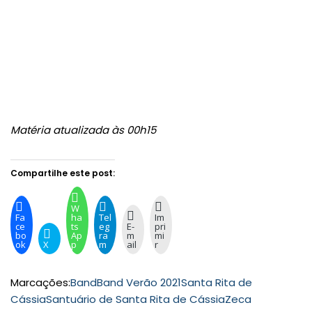
Matéria atualizada às 00h15
Compartilhe este post:
W
Fa
ha
Tel
Im
ce
ts
eg
E-
pri
bo
Ap
ra
m
mi
ok
X
p
m
ail
r
Marcações:
Band
Band Verão 2021
Santa Rita de
Cássia
Santuário de Santa Rita de Cássia
Zeca