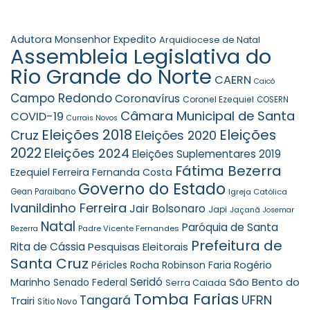
Adutora Monsenhor Expedito
Arquidiocese de Natal
Assembleia Legislativa do
Rio Grande do Norte
CAERN
Caicó
Campo Redondo
Coronavírus
Coronel Ezequiel
COSERN
Câmara Municipal de Santa
COVID-19
Currais Novos
Eleições 2018
Eleições
Cruz
Eleições 2020
2022
Eleições 2024
Eleições Suplementares 2019
Fátima Bezerra
Ezequiel Ferreira
Fernanda Costa
Governo do Estado
Gean Paraibano
Igreja Católica
Ivanildinho Ferreira
Jair Bolsonaro
Japi
Jaçanã
Josemar
Natal
Paróquia de Santa
Padre Vicente Fernandes
Bezerra
Prefeitura de
Rita de Cássia
Pesquisas Eleitorais
Santa Cruz
Robinson Faria
Rogério
Péricles Rocha
Seridó
São Bento do
Marinho
Senado Federal
Serra Caiada
Tomba Farias
UFRN
Tangará
Trairi
Sítio Novo