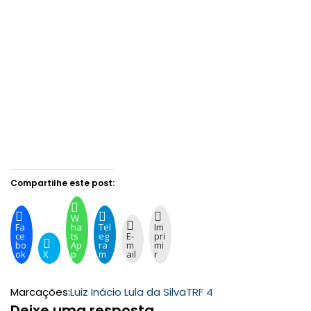
Compartilhe este post:
W
Fa
ha
Tel
Im
ce
ts
eg
E-
pri
bo
Ap
ra
m
mi
ok
X
p
m
ail
r
Marcações:
Luiz Inácio Lula da Silva
TRF 4
Deixe uma resposta