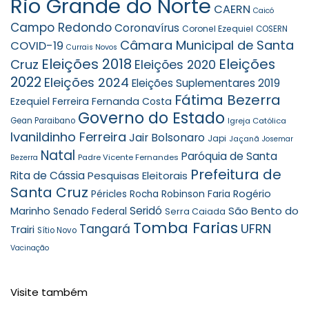
Rio Grande do Norte
CAERN
Caicó
Campo Redondo
Coronavírus
Coronel Ezequiel
COSERN
Câmara Municipal de Santa
COVID-19
Currais Novos
Eleições 2018
Eleições
Cruz
Eleições 2020
2022
Eleições 2024
Eleições Suplementares 2019
Fátima Bezerra
Ezequiel Ferreira
Fernanda Costa
Governo do Estado
Gean Paraibano
Igreja Católica
Ivanildinho Ferreira
Jair Bolsonaro
Japi
Jaçanã
Josemar
Natal
Paróquia de Santa
Padre Vicente Fernandes
Bezerra
Prefeitura de
Rita de Cássia
Pesquisas Eleitorais
Santa Cruz
Robinson Faria
Rogério
Péricles Rocha
Seridó
São Bento do
Marinho
Senado Federal
Serra Caiada
Tomba Farias
UFRN
Tangará
Trairi
Sítio Novo
Vacinação
Visite também