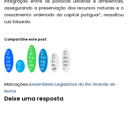
integração entre as políticas urbanas e ambientais,
assegurando a preservação dos recursos naturais e o
crescimento ordenado da capital potiguar”, ressaltou
Luiz Eduardo.
Compartilhe este post:
W
Fa
ha
Tel
Im
ce
ts
eg
E-
pri
bo
Ap
ra
m
mi
ok
X
p
m
ail
r
Marcações:
Assembleia Legislativa do Rio Grande do
Norte
Deixe uma resposta