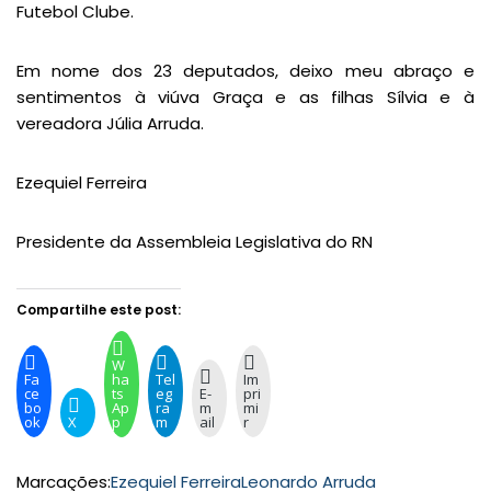
Futebol Clube.
Em nome dos 23 deputados, deixo meu abraço e
sentimentos à viúva Graça e as filhas Sílvia e à
vereadora Júlia Arruda.
Ezequiel Ferreira
Presidente da Assembleia Legislativa do RN
Compartilhe este post:
W
Fa
ha
Tel
Im
ce
ts
eg
E-
pri
bo
Ap
ra
m
mi
ok
X
p
m
ail
r
Marcações:
Ezequiel Ferreira
Leonardo Arruda