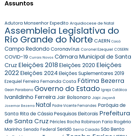
Assuntos
Adutora Monsenhor Expedito
Arquidiocese de Natal
Assembleia Legislativa do
Rio Grande do Norte
CAERN
Caicó
Campo Redondo
Coronavírus
Coronel Ezequiel
COSERN
Câmara Municipal de Santa
COVID-19
Currais Novos
Eleições 2018
Eleições
Cruz
Eleições 2020
2022
Eleições 2024
Eleições Suplementares 2019
Fátima Bezerra
Ezequiel Ferreira
Fernanda Costa
Governo do Estado
Gean Paraibano
Igreja Católica
Ivanildinho Ferreira
Jair Bolsonaro
Japi
Jaçanã
Natal
Paróquia de
Padre Vicente Fernandes
Josemar Bezerra
Prefeitura
Santa Rita de Cássia
Pesquisas Eleitorais
de Santa Cruz
Rogério
Robinson Faria
Péricles Rocha
Marinho
Seridó
São Bento
Senado Federal
Serra Caiada