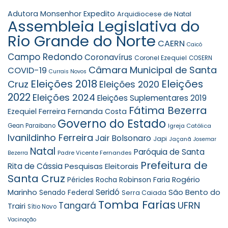
Adutora Monsenhor Expedito
Arquidiocese de Natal
Assembleia Legislativa do
Rio Grande do Norte
CAERN
Caicó
Campo Redondo
Coronavírus
Coronel Ezequiel
COSERN
Câmara Municipal de Santa
COVID-19
Currais Novos
Eleições 2018
Eleições
Cruz
Eleições 2020
2022
Eleições 2024
Eleições Suplementares 2019
Fátima Bezerra
Ezequiel Ferreira
Fernanda Costa
Governo do Estado
Gean Paraibano
Igreja Católica
Ivanildinho Ferreira
Jair Bolsonaro
Japi
Jaçanã
Josemar
Natal
Paróquia de Santa
Padre Vicente Fernandes
Bezerra
Prefeitura de
Rita de Cássia
Pesquisas Eleitorais
Santa Cruz
Robinson Faria
Rogério
Péricles Rocha
Seridó
São Bento do
Marinho
Senado Federal
Serra Caiada
Tomba Farias
UFRN
Tangará
Trairi
Sítio Novo
Vacinação