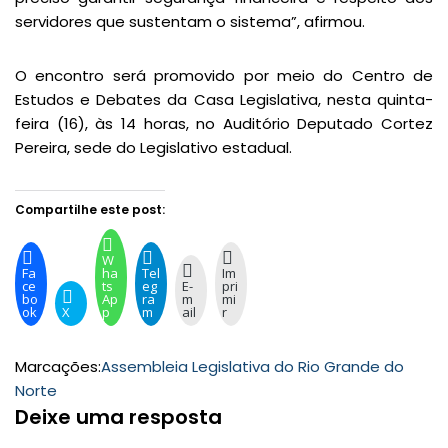
servidores que sustentam o sistema”, afirmou.
O encontro será promovido por meio do Centro de
Estudos e Debates da Casa Legislativa, nesta quinta-
feira (16), às 14 horas, no Auditório Deputado Cortez
Pereira, sede do Legislativo estadual.
Compartilhe este post:
W
Fa
ha
Tel
Im
ce
ts
eg
E-
pri
bo
Ap
ra
m
mi
ok
X
p
m
ail
r
Marcações:
Assembleia Legislativa do Rio Grande do
Norte
Deixe uma resposta