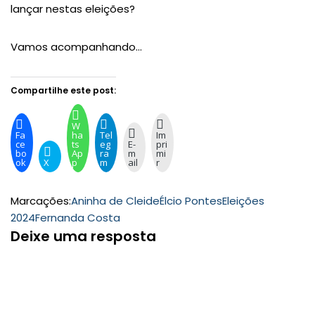
lançar nestas eleições?
Vamos acompanhando…
Compartilhe este post:
W
Fa
ha
Tel
Im
ce
ts
eg
E-
pri
bo
Ap
ra
m
mi
ok
X
p
m
ail
r
Marcações:
Aninha de Cleide
Élcio Pontes
Eleições
2024
Fernanda Costa
Deixe uma resposta