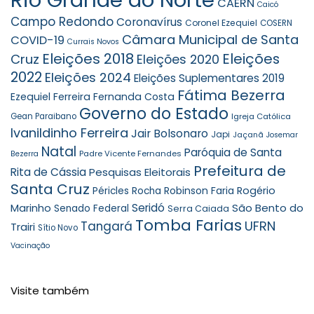
CAERN
Caicó
Campo Redondo
Coronavírus
Coronel Ezequiel
COSERN
Câmara Municipal de Santa
COVID-19
Currais Novos
Eleições 2018
Eleições
Cruz
Eleições 2020
2022
Eleições 2024
Eleições Suplementares 2019
Fátima Bezerra
Ezequiel Ferreira
Fernanda Costa
Governo do Estado
Gean Paraibano
Igreja Católica
Ivanildinho Ferreira
Jair Bolsonaro
Japi
Jaçanã
Josemar
Natal
Paróquia de Santa
Padre Vicente Fernandes
Bezerra
Prefeitura de
Rita de Cássia
Pesquisas Eleitorais
Santa Cruz
Robinson Faria
Rogério
Péricles Rocha
Seridó
São Bento do
Marinho
Senado Federal
Serra Caiada
Tomba Farias
UFRN
Tangará
Trairi
Sítio Novo
Vacinação
Visite também