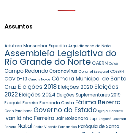
Assuntos
Adutora Monsenhor Expedito
Arquidiocese de Natal
Assembleia Legislativa do
Rio Grande do Norte
CAERN
Caicó
Campo Redondo
Coronavírus
Coronel Ezequiel
COSERN
Câmara Municipal de Santa
COVID-19
Currais Novos
Eleições 2018
Eleições
Cruz
Eleições 2020
2022
Eleições 2024
Eleições Suplementares 2019
Fátima Bezerra
Ezequiel Ferreira
Fernanda Costa
Governo do Estado
Gean Paraibano
Igreja Católica
Ivanildinho Ferreira
Jair Bolsonaro
Japi
Jaçanã
Josemar
Natal
Paróquia de Santa
Padre Vicente Fernandes
Bezerra