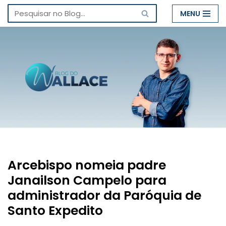
MENU
Pular
para
o
conteúdo
Arcebispo nomeia padre
Janailson Campelo para
administrador da Paróquia de
Santo Expedito