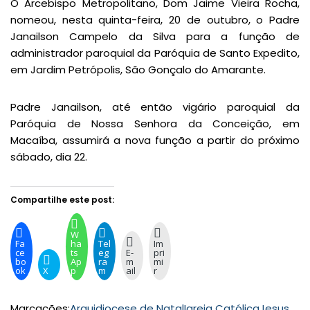
O Arcebispo Metropolitano, Dom Jaime Vieira Rocha,
nomeou, nesta quinta-feira, 20 de outubro, o Padre
Janailson Campelo da Silva para a função de
administrador paroquial da Paróquia de Santo Expedito,
em Jardim Petrópolis, São Gonçalo do Amarante.
Padre Janailson, até então vigário paroquial da
Paróquia de Nossa Senhora da Conceição, em
Macaíba, assumirá a nova função a partir do próximo
sábado, dia 22.
Compartilhe este post:
W
Fa
ha
Tel
Im
ce
ts
eg
E-
pri
bo
Ap
ra
m
mi
ok
X
p
m
ail
r
Marcações:
Arquidiocese de Natal
Igreja Católica
Jesus