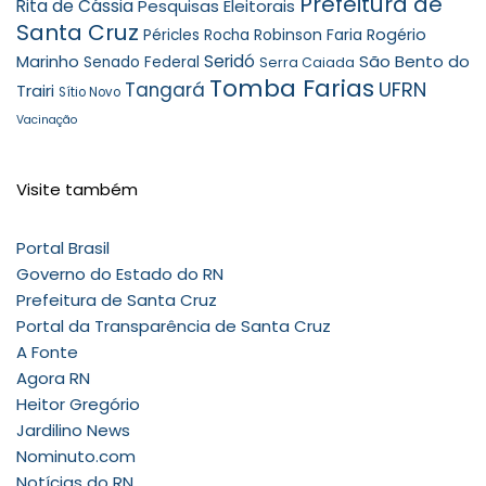
Prefeitura de
Rita de Cássia
Pesquisas Eleitorais
Santa Cruz
Robinson Faria
Rogério
Péricles Rocha
Seridó
São Bento do
Marinho
Senado Federal
Serra Caiada
Tomba Farias
UFRN
Tangará
Trairi
Sítio Novo
Vacinação
Visite também
Portal Brasil
Governo do Estado do RN
Prefeitura de Santa Cruz
Portal da Transparência de Santa Cruz
A Fonte
Agora RN
Heitor Gregório
Jardilino News
Nominuto.com
Notícias do RN