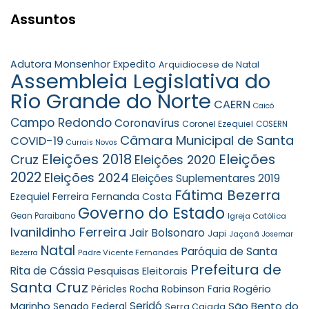
Assuntos
Adutora Monsenhor Expedito
Arquidiocese de Natal
Assembleia Legislativa do
Rio Grande do Norte
CAERN
Caicó
Campo Redondo
Coronavírus
Coronel Ezequiel
COSERN
Câmara Municipal de Santa
COVID-19
Currais Novos
Eleições 2018
Eleições
Cruz
Eleições 2020
2022
Eleições 2024
Eleições Suplementares 2019
Fátima Bezerra
Ezequiel Ferreira
Fernanda Costa
Governo do Estado
Gean Paraibano
Igreja Católica
Ivanildinho Ferreira
Jair Bolsonaro
Japi
Jaçanã
Josemar
Natal
Paróquia de Santa
Padre Vicente Fernandes
Bezerra
Prefeitura de
Rita de Cássia
Pesquisas Eleitorais
Santa Cruz
Robinson Faria
Rogério
Péricles Rocha
Seridó
São Bento do
Marinho
Senado Federal
Serra Caiada