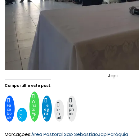
Japi
Compartilhe este post:
W
Fa
ha
Tel
Im
ce
ts
eg
E-
pri
bo
Ap
ra
m
mi
ok
X
p
m
ail
r
Marcações:
Área Pastoral São Sebastião
Japi
Paróquia