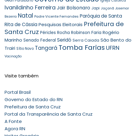
Gean Paraibano
Igreja Católica
Ivanildinho Ferreira
Jair Bolsonaro
Japi
Jaçanã
Josemar
Natal
Paróquia de Santa
Padre Vicente Fernandes
Bezerra
Prefeitura de
Rita de Cássia
Pesquisas Eleitorais
Santa Cruz
Robinson Faria
Rogério
Péricles Rocha
Seridó
São Bento do
Marinho
Senado Federal
Serra Caiada
Tomba Farias
UFRN
Tangará
Trairi
Sítio Novo
Vacinação
Visite também
Portal Brasil
Governo do Estado do RN
Prefeitura de Santa Cruz
Portal da Transparência de Santa Cruz
A Fonte
Agora RN
Heitor Gregório