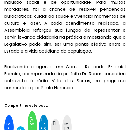
inclusão social e de oportunidade. Para muitos
moradores, foi a chance de resolver pendências
burocráticas, cuidar da saúde e vivenciar momentos de
cultura e lazer. A cada atendimento realizado, a
Assembleia reforçou sua função de representar e
servir, levando cidadania na prática e mostrando que o
Legislativo pode, sim, ser uma ponte efetiva entre o
Estado e a vida cotidiana da população.
Finalizando a agenda em Campo Redondo, Ezequiel
Ferreira, acompanhado do prefeito Dr. Renan concedeu
entrevista à rádio Vale das Serras, no programa
comandado por Paulo Herôncio.
Compartilhe este post:
W
Fa
ha
Tel
Im
ce
ts
eg
E-
pri