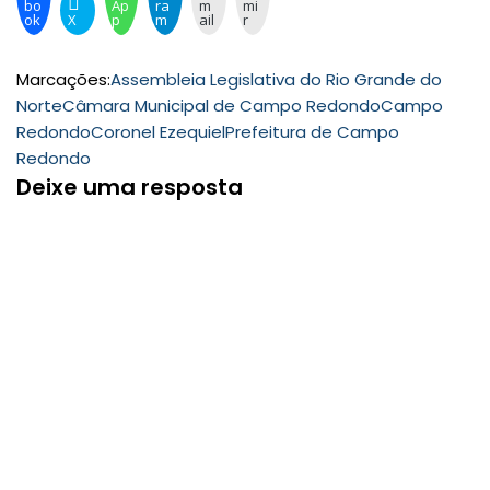
bo
Ap
ra
m
mi
ok
X
p
m
ail
r
Marcações:
Assembleia Legislativa do Rio Grande do
Norte
Câmara Municipal de Campo Redondo
Campo
Redondo
Coronel Ezequiel
Prefeitura de Campo
Redondo
Deixe uma resposta