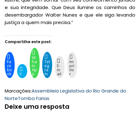
e sua integridade. Que Deus ilumine os caminhos do
desembargador Walter Nunes e que ele siga levando
justiça a quem mais precisa.”
Compartilhe este post:
W
Fa
ha
Tel
Im
ce
ts
eg
E-
pri
bo
Ap
ra
m
mi
ok
X
p
m
ail
r
Marcações:
Assembleia Legislativa do Rio Grande do
Norte
Tomba Farias
Deixe uma resposta