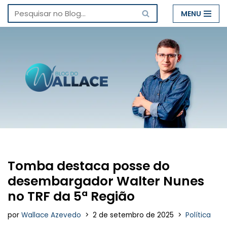
MENU
Pular
para
o
conteúdo
Tomba destaca posse do
desembargador Walter Nunes
no TRF da 5ª Região
por
Wallace Azevedo
2 de setembro de 2025
Política