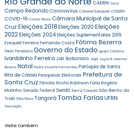
Rio Grande do Norte
CAERN
Caicó
Campo Redondo
Coronavírus
Coronel Ezequiel
COSERN
Câmara Municipal de Santa
COVID-19
Currais Novos
Eleições 2018
Eleições
Cruz
Eleições 2020
2022
Eleições 2024
Eleições Suplementares 2019
Fátima Bezerra
Ezequiel Ferreira
Fernanda Costa
Governo do Estado
Gean Paraibano
Igreja Católica
Ivanildinho Ferreira
Jair Bolsonaro
Japi
Jaçanã
Josemar
Natal
Paróquia de Santa
Padre Vicente Fernandes
Bezerra
Prefeitura de
Rita de Cássia
Pesquisas Eleitorais
Santa Cruz
Robinson Faria
Rogério
Péricles Rocha
Seridó
São Bento do
Marinho
Senado Federal
Serra Caiada
Tomba Farias
UFRN
Tangará
Trairi
Sítio Novo
Vacinação
Visite também