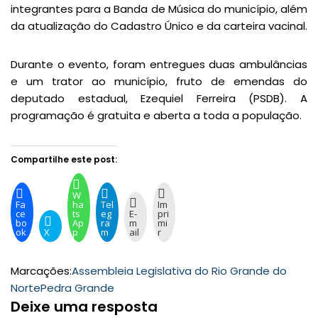
integrantes para a Banda de Música do município, além
da atualização do Cadastro Único e da carteira vacinal.
Durante o evento, foram entregues duas ambulâncias
e um trator ao município, fruto de emendas do
deputado estadual, Ezequiel Ferreira (PSDB). A
programação é gratuita e aberta a toda a população.
Compartilhe este post:
W
Fa
ha
Tel
Im
ce
ts
eg
E-
pri
bo
Ap
ra
m
mi
ok
X
p
m
ail
r
Marcações:
Assembleia Legislativa do Rio Grande do
Norte
Pedra Grande
Deixe uma resposta