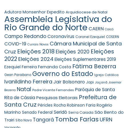
Adutora Monsenhor Expedito
Arquidiocese de Natal
Assembleia Legislativa do
Rio Grande do Norte
CAERN
Caicó
Campo Redondo
Coronavírus
Coronel Ezequiel
COSERN
Câmara Municipal de Santa
COVID-19
Currais Novos
Eleições 2018
Eleições
Cruz
Eleições 2020
2022
Eleições 2024
Eleições Suplementares 2019
Fátima Bezerra
Ezequiel Ferreira
Fernanda Costa
Governo do Estado
Gean Paraibano
Igreja Católica
Ivanildinho Ferreira
Jair Bolsonaro
Japi
Jaçanã
Josemar
Natal
Paróquia de Santa
Padre Vicente Fernandes
Bezerra
Prefeitura de
Rita de Cássia
Pesquisas Eleitorais
Santa Cruz
Robinson Faria
Rogério
Péricles Rocha
Seridó
São Bento do
Marinho
Senado Federal
Serra Caiada
Tomba Farias
UFRN
Tangará
Trairi
Sítio Novo
Vacinação