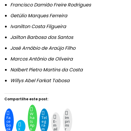
Francisco Damião Freire Rodrigues
Getúlio Marques Ferreira
Ivanilton Costa Filgueira
Jailton Barbosa dos Santos
José Arnóbio de Araújo Filho
Marcos Antônio de Oliveira
Nalbert Pietro Martins da Costa
Willys Abel Farkat Tabosa
Compartilhe este post:
W
Fa
ha
Tel
Im
ce
ts
eg
E-
pri
bo
Ap
ra
m
mi
ok
X
p
m
ail
r