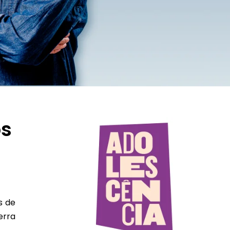
os
s de
erra