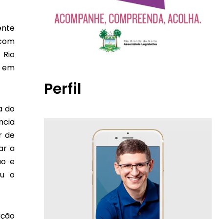
ente
 com
 Rio
o em
Perfil
a do
ncia
r de
ar a
ão e
ou o
ição