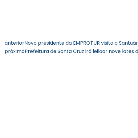
anterior
Novo presidente da EMPROTUR visita o Santuári
próximo
Prefeitura de Santa Cruz irá leiloar nove lote