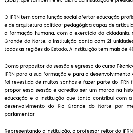
(SDD), que também é ex-aluno da instituição e presidiu
O IFRN tem como função social ofertar educação profis
e de arquitetura político-pedagógica capaz de articul
a formação humana, com o exercício da cidadania, 
Grande do Norte, a instituição conta com 21 unida
todas as regiões do Estado. A instituição tem mais de 40 
Como propositor da sessão e egresso do curso Técnico
IFRN para a sua formação e para o desenvolvimento 
foi revestida de muitos sonhos e fazer parte do IFRN 
propor essa sessão e acredito ser um marco na hist
educação e a instituição que tanto contribui com 
desenvolvimento do Rio Grande do Norte por meio 
parlamentar.
Representando a instituição, o professor reitor do IFRN,