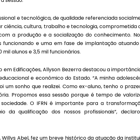
 a sessão.
sional e tecnológica, de qualidade referenciada socialm
ar ciência, cultura, trabalho e tecnologia, comprometida
com a produção e a socialização do conhecimento. No
des funcionando e uma em fase de implantação atuand
mil alunos e 3,5 mil funcionários.
 em Edificações, Allyson Bezerra destacou a importânci
educacional e econômico do Estado. “A minha adolescê
foi um sonho que realizei. Como ex-aluno, tenho o praze
ória. Propomos essa sessão porque é tempo de valoriz
a sociedade. O IFRN é importante para a transformaç
da qualificação dos nossos profissionais”, declar
 Willys Abel, fez um breve histórico da atuação da institu