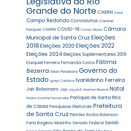
Legislativa do Rio
Grande do Norte
CAERN
Caicó
Campo Redondo
Coronavírus
Coronel
Câmara
COVID-19
Ezequiel
COSERN
Currais Novos
Eleições
Municipal de Santa Cruz
2018
Eleições 2022
Eleições 2020
Eleições 2024
Eleições Suplementares 2019
Fátima
Ezequiel Ferreira
Fernanda Costa
Governo do
Bezerra
Gean Paraibano
Estado
Ivanildinho Ferreira
Igreja Católica
Natal
Jair Bolsonaro
Japi
Jaçanã
Josemar Bezerra
Paróquia de Santa Rita
Padre Vicente Fernandes
Prefeitura
de Cássia
Pesquisas Eleitorais
de Santa Cruz
Robinson
Péricles Rocha
Seridó
Faria
Rogério Marinho
Senado Federal
São Bento do Trairi