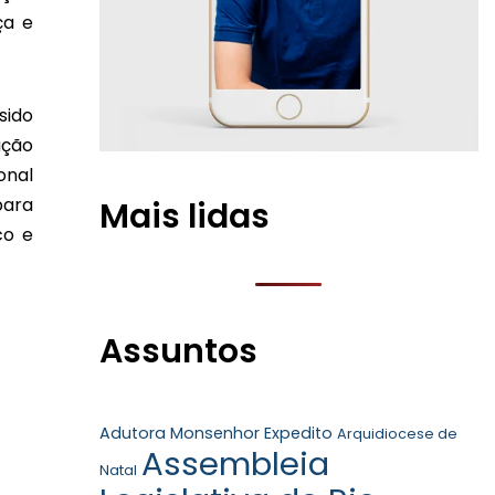
ça e
sido
ação
onal
para
Mais lidas
co e
Assuntos
Adutora Monsenhor Expedito
Arquidiocese de
Assembleia
Natal