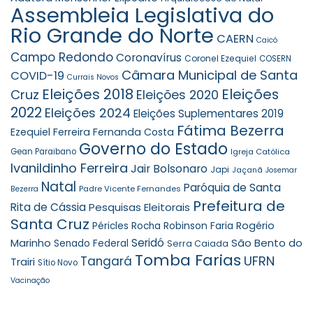
Assembleia Legislativa do
Rio Grande do Norte
CAERN
Caicó
Campo Redondo
Coronavírus
Coronel Ezequiel
COSERN
Câmara Municipal de Santa
COVID-19
Currais Novos
Eleições 2018
Eleições
Cruz
Eleições 2020
2022
Eleições 2024
Eleições Suplementares 2019
Fátima Bezerra
Ezequiel Ferreira
Fernanda Costa
Governo do Estado
Gean Paraibano
Igreja Católica
Ivanildinho Ferreira
Jair Bolsonaro
Japi
Jaçanã
Josemar
Natal
Paróquia de Santa
Padre Vicente Fernandes
Bezerra
Prefeitura de
Rita de Cássia
Pesquisas Eleitorais
Santa Cruz
Robinson Faria
Rogério
Péricles Rocha
Seridó
São Bento do
Marinho
Senado Federal
Serra Caiada
Tomba Farias
UFRN
Tangará
Trairi
Sítio Novo
Vacinação