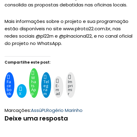
consolida as propostas debatidas nas oficinas locais.
Mais informações sobre o projeto e sua programação
estão disponíveis no site www.plrota22.com.br, nas
redes sociais @pl22rn e @plnacional22, e no canal oficial
do projeto no WhatsApp.
Compartilhe este post:
W
Fa
ha
Tel
Im
ce
ts
eg
E-
pri
bo
Ap
ra
m
mi
ok
X
p
m
ail
r
Marcações:
Assú
PL
Rogério Marinho
Deixe uma resposta