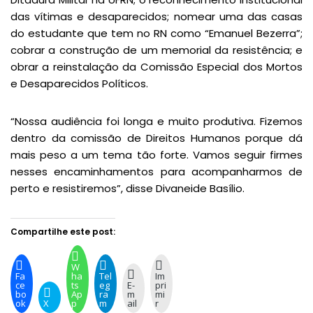
das vítimas e desaparecidos; nomear uma das casas
do estudante que tem no RN como “Emanuel Bezerra”;
cobrar a construção de um memorial da resistência; e
obrar a reinstalação da Comissão Especial dos Mortos
e Desaparecidos Políticos.
“Nossa audiência foi longa e muito produtiva. Fizemos
dentro da comissão de Direitos Humanos porque dá
mais peso a um tema tão forte. Vamos seguir firmes
nesses encaminhamentos para acompanharmos de
perto e resistiremos”, disse Divaneide Basílio.
Compartilhe este post:
W
Fa
ha
Tel
Im
ce
ts
eg
E-
pri
bo
Ap
ra
m
mi
ok
X
p
m
ail
r