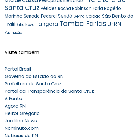
Rita de Cássia
Pesquisas Eleitorais
Santa Cruz
Robinson Faria
Rogério
Péricles Rocha
Seridó
São Bento do
Marinho
Senado Federal
Serra Caiada
Tomba Farias
UFRN
Tangará
Trairi
Sítio Novo
Vacinação
Visite também
Portal Brasil
Governo do Estado do RN
Prefeitura de Santa Cruz
Portal da Transparência de Santa Cruz
A Fonte
Agora RN
Heitor Gregório
Jardilino News
Nominuto.com
Notícias do RN