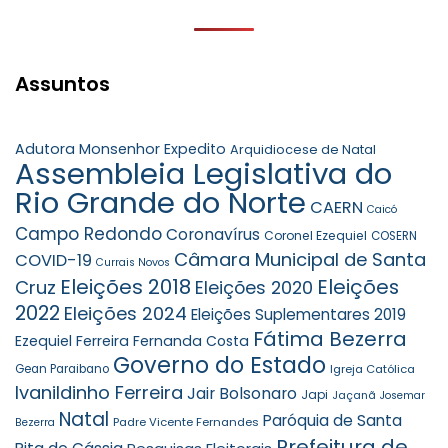
Assuntos
Adutora Monsenhor Expedito
Arquidiocese de Natal
Assembleia Legislativa do
Rio Grande do Norte
CAERN
Caicó
Campo Redondo
Coronavírus
Coronel Ezequiel
COSERN
Câmara Municipal de Santa
COVID-19
Currais Novos
Eleições 2018
Eleições
Cruz
Eleições 2020
2022
Eleições 2024
Eleições Suplementares 2019
Fátima Bezerra
Ezequiel Ferreira
Fernanda Costa
Governo do Estado
Gean Paraibano
Igreja Católica
Ivanildinho Ferreira
Jair Bolsonaro
Japi
Jaçanã
Josemar
Natal
Paróquia de Santa
Padre Vicente Fernandes
Bezerra
Prefeitura de