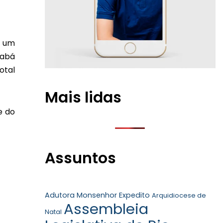
i um
Babá
otal
Mais lidas
e do
Assuntos
Adutora Monsenhor Expedito
Arquidiocese de
Assembleia
Natal