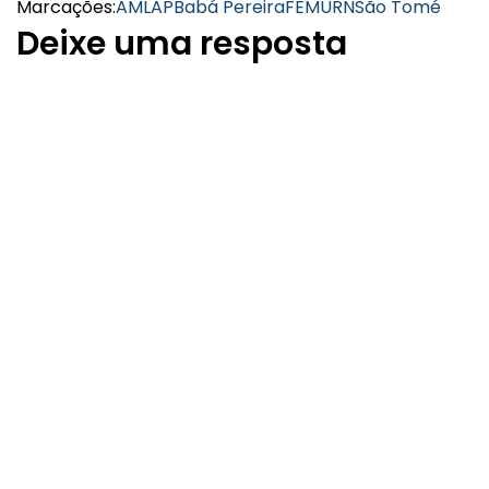
Marcações:
AMLAP
Babá Pereira
FEMURN
São Tomé
Deixe uma resposta