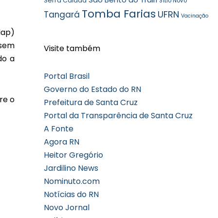
Serra Caiada
Sítio Novo
Tomba Farias
UFRN
Tangará
Vacinação
lap)
 sem
Visite também
do a
Portal Brasil
Governo do Estado do RN
re o
Prefeitura de Santa Cruz
Portal da Transparência de Santa Cruz
A Fonte
Agora RN
Heitor Gregório
Jardilino News
Nominuto.com
Notícias do RN
Novo Jornal