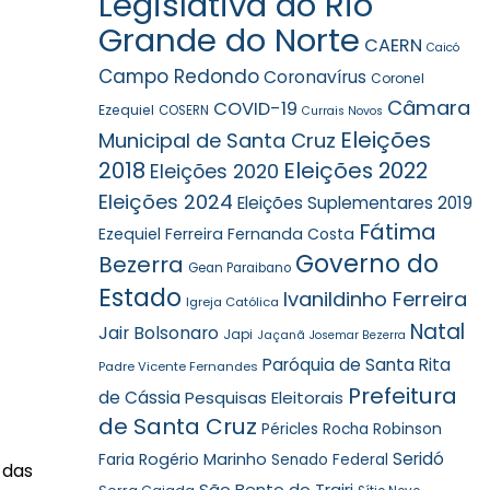
Legislativa do Rio
Grande do Norte
CAERN
Caicó
Campo Redondo
Coronavírus
Coronel
Câmara
COVID-19
Ezequiel
COSERN
Currais Novos
Eleições
Municipal de Santa Cruz
2018
Eleições 2022
Eleições 2020
Eleições 2024
Eleições Suplementares 2019
Fátima
Ezequiel Ferreira
Fernanda Costa
Governo do
Bezerra
Gean Paraibano
Estado
Ivanildinho Ferreira
Igreja Católica
Natal
Jair Bolsonaro
Japi
Jaçanã
Josemar Bezerra
Paróquia de Santa Rita
Padre Vicente Fernandes
Prefeitura
de Cássia
Pesquisas Eleitorais
de Santa Cruz
Robinson
Péricles Rocha
Seridó
Faria
Rogério Marinho
Senado Federal
 das
São Bento do Trairi