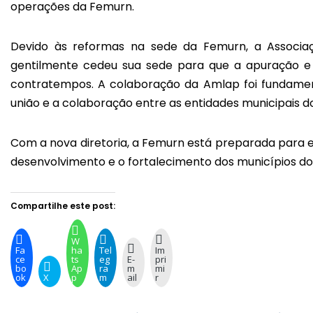
operações da Femurn.
Devido às reformas na sede da Femurn, a Associaç
gentilmente cedeu sua sede para que a apuração e
contratempos. A colaboração da Amlap foi fundamen
união e a colaboração entre as entidades municipais d
Com a nova diretoria, a Femurn está preparada para 
desenvolvimento e o fortalecimento dos municípios do
Compartilhe este post:
W
Fa
ha
Tel
Im
ce
ts
eg
E-
pri
bo
Ap
ra
m
mi
ok
X
p
m
ail
r