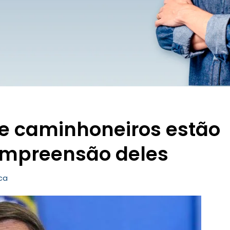
ue caminhoneiros estão
ompreensão deles
ica