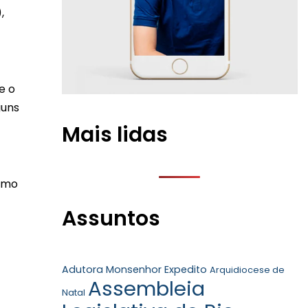
,
e o
guns
Mais lidas
como
Assuntos
Adutora Monsenhor Expedito
Arquidiocese de
Assembleia
Natal