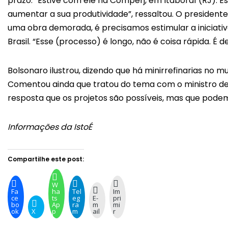
prazo. “Estive com ele na Comperj, em Itaboraí (RJ). Es
aumentar a sua produtividade”, ressaltou. O presidente
uma obra demorada, é precisamos estimular a iniciativ
Brasil. “Esse (processo) é longo, não é coisa rápida. É 
Bolsonaro ilustrou, dizendo que há minirrefinarias no m
Comentou ainda que tratou do tema com o ministro de
resposta que os projetos são possíveis, mas que podem
Informações da IstoÉ
Compartilhe este post:
W
Fa
ha
Tel
Im
ce
ts
eg
E-
pri
bo
Ap
ra
m
mi
ok
X
p
m
ail
r