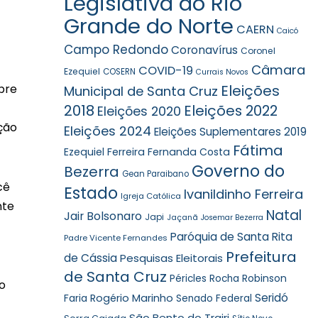
Legislativa do Rio
Grande do Norte
CAERN
Caicó
Campo Redondo
Coronavírus
Coronel
Câmara
COVID-19
Ezequiel
COSERN
Currais Novos
bre
Eleições
Municipal de Santa Cruz
2018
Eleições 2022
Eleições 2020
ção
Eleições 2024
Eleições Suplementares 2019
Fátima
Ezequiel Ferreira
Fernanda Costa
Governo do
Bezerra
Gean Paraibano
cê
Estado
Ivanildinho Ferreira
Igreja Católica
nte
Natal
Jair Bolsonaro
Japi
Jaçanã
Josemar Bezerra
Paróquia de Santa Rita
Padre Vicente Fernandes
Prefeitura
de Cássia
Pesquisas Eleitorais
de Santa Cruz
Robinson
Péricles Rocha
o
Seridó
Faria
Rogério Marinho
Senado Federal
São Bento do Trairi