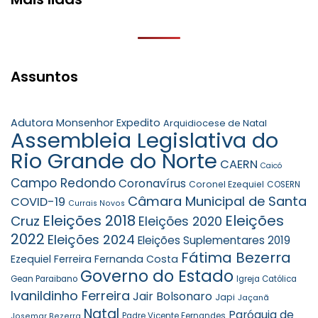
Assuntos
Adutora Monsenhor Expedito
Arquidiocese de Natal
Assembleia Legislativa do
Rio Grande do Norte
CAERN
Caicó
Campo Redondo
Coronavírus
Coronel Ezequiel
COSERN
Câmara Municipal de Santa
COVID-19
Currais Novos
Eleições 2018
Eleições
Cruz
Eleições 2020
2022
Eleições 2024
Eleições Suplementares 2019
Fátima Bezerra
Ezequiel Ferreira
Fernanda Costa
Governo do Estado
Gean Paraibano
Igreja Católica
Ivanildinho Ferreira
Jair Bolsonaro
Japi
Jaçanã
Natal
Paróquia de
Padre Vicente Fernandes
Josemar Bezerra