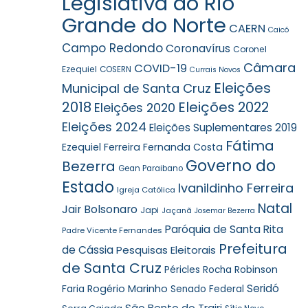
Legislativa do Rio
Grande do Norte
CAERN
Caicó
Campo Redondo
Coronavírus
Coronel
Câmara
COVID-19
Ezequiel
COSERN
Currais Novos
Eleições
Municipal de Santa Cruz
2018
Eleições 2022
Eleições 2020
Eleições 2024
Eleições Suplementares 2019
Fátima
Ezequiel Ferreira
Fernanda Costa
Governo do
Bezerra
Gean Paraibano
Estado
Ivanildinho Ferreira
Igreja Católica
Natal
Jair Bolsonaro
Japi
Jaçanã
Josemar Bezerra
Paróquia de Santa Rita
Padre Vicente Fernandes
Prefeitura
de Cássia
Pesquisas Eleitorais
de Santa Cruz
Robinson
Péricles Rocha
Seridó
Faria
Rogério Marinho
Senado Federal
São Bento do Trairi