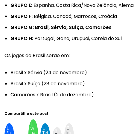
GRUPO E:
Espanha, Costa Rica/Nova Zelândia, Alem
GRUPO F:
Bélgica, Canadá, Marrocos, Croácia
GRUPO G: Brasil, Sérvia, Suíça, Camarões
GRUPO H:
Portugal, Gana, Uruguai, Coreia do Sul
Os jogos do Brasil serão em:
Brasil x Sérvia (24 de novembro)
Brasil x Suíça (28 de novembro)
Camarões x Brasil (2 de dezembro)
Compartilhe este post:
W
Fa
ha
Tel
Im