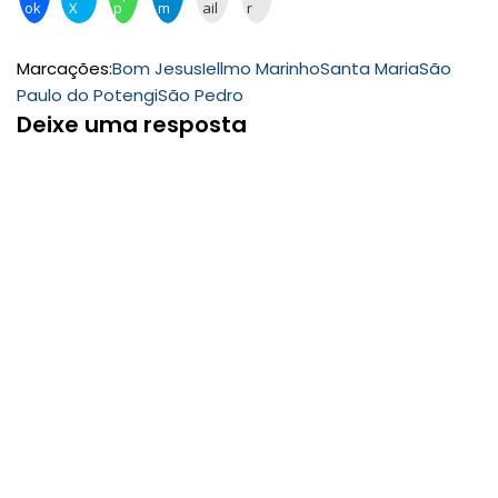
ok
X
p
m
ail
r
Marcações:
Bom Jesus
Iellmo Marinho
Santa Maria
São
Paulo do Potengi
São Pedro
Deixe uma resposta