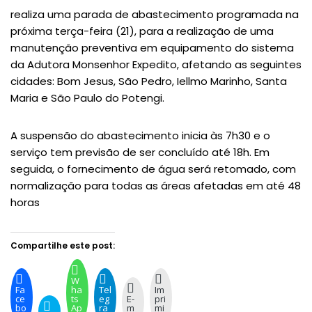
realiza uma parada de abastecimento programada na
próxima terça-feira (21), para a realização de uma
manutenção preventiva em equipamento do sistema
da Adutora Monsenhor Expedito, afetando as seguintes
cidades: Bom Jesus, São Pedro, Iellmo Marinho, Santa
Maria e São Paulo do Potengi.
A suspensão do abastecimento inicia às 7h30 e o
serviço tem previsão de ser concluído até 18h. Em
seguida, o fornecimento de água será retomado, com
normalização para todas as áreas afetadas em até 48
horas
Compartilhe este post:
W
Fa
ha
Tel
Im
ce
ts
eg
E-
pri
bo
Ap
ra
m
mi