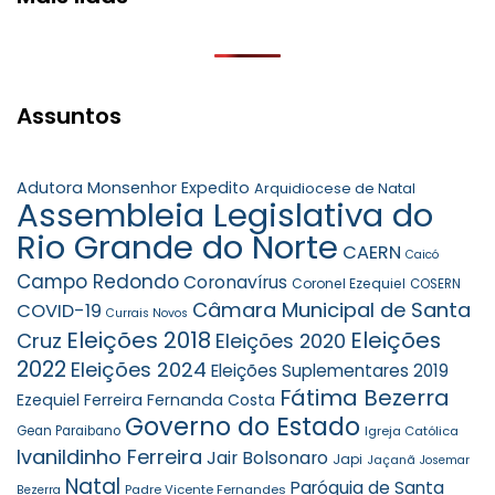
Assuntos
Adutora Monsenhor Expedito
Arquidiocese de Natal
Assembleia Legislativa do
Rio Grande do Norte
CAERN
Caicó
Campo Redondo
Coronavírus
Coronel Ezequiel
COSERN
Câmara Municipal de Santa
COVID-19
Currais Novos
Eleições 2018
Eleições
Cruz
Eleições 2020
2022
Eleições 2024
Eleições Suplementares 2019
Fátima Bezerra
Ezequiel Ferreira
Fernanda Costa
Governo do Estado
Gean Paraibano
Igreja Católica
Ivanildinho Ferreira
Jair Bolsonaro
Japi
Jaçanã
Josemar
Natal
Paróquia de Santa
Padre Vicente Fernandes
Bezerra