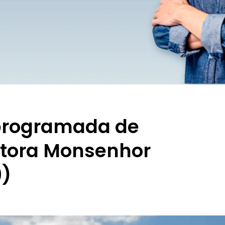
 programada de
tora Monsenhor
9)