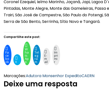
Coronel Ezequiel, Ielmo Marinho, Jaçanã, Japi, Lagoa D`
Pintadas, Monte Alegre, Monte das Gameleiras, Passa e 
Trairi, São José de Campestre, São Paulo do Potengi, S
Serra de São Bento, Serrinha, Sítio Novo e Tangará.
Compartilhe este post:
W
Fa
ha
Tel
Im
ce
ts
eg
E-
pri
bo
Ap
ra
m
mi
ok
X
p
m
ail
r
Marcações:
Adutora Monsenhor Expedito
CAERN
Deixe uma resposta