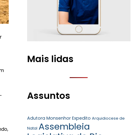
r
Mais lidas
um
Assuntos
-
Adutora Monsenhor Expedito
Arquidiocese de
Assembleia
ndo,
Natal