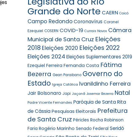
Legislativa do Rio
jes
Grande do Norte
CAERN
Caicó
Campo Redondo
Coronavírus
Coronel
Câmara
COVID-19
Ezequiel
COSERN
Currais Novos
Eleições
Municipal de Santa Cruz
2018
Eleições 2022
Eleições 2020
Eleições 2024
Eleições Suplementares 2019
Fátima
Ezequiel Ferreira
Fernanda Costa
Governo do
Bezerra
Gean Paraibano
Estado
Ivanildinho Ferreira
Igreja Católica
Natal
Jair Bolsonaro
Japi
Jaçanã
Josemar Bezerra
Paróquia de Santa Rita
Padre Vicente Fernandes
Prefeitura
de Cássia
Pesquisas Eleitorais
de Santa Cruz
Robinson
Péricles Rocha
Seridó
Faria
Rogério Marinho
Senado Federal
São Bento do Trairi