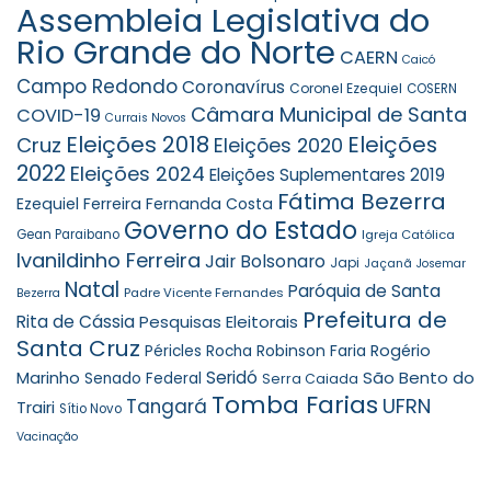
Assembleia Legislativa do
Rio Grande do Norte
CAERN
Caicó
Campo Redondo
Coronavírus
Coronel Ezequiel
COSERN
Câmara Municipal de Santa
COVID-19
Currais Novos
Eleições 2018
Eleições
Cruz
Eleições 2020
2022
Eleições 2024
Eleições Suplementares 2019
Fátima Bezerra
Ezequiel Ferreira
Fernanda Costa
Governo do Estado
Gean Paraibano
Igreja Católica
Ivanildinho Ferreira
Jair Bolsonaro
Japi
Jaçanã
Josemar
Natal
Paróquia de Santa
Padre Vicente Fernandes
Bezerra
Prefeitura de
Rita de Cássia
Pesquisas Eleitorais
Santa Cruz
Robinson Faria
Rogério
Péricles Rocha
Seridó
São Bento do
Marinho
Senado Federal
Serra Caiada
Tomba Farias
UFRN
Tangará
Trairi
Sítio Novo
Vacinação