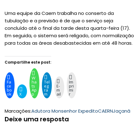
Uma equipe da Caern trabalha no conserto da
tubulação e a previsão é de que o serviço seja
concluído até o final da tarde desta quarta-feira (17).
Em seguida, o sistema será religado, com normalização
para todas as áreas desabastecidas em até 48 horas.
Compartilhe este post:
W
Fa
ha
Tel
Im
ce
ts
eg
E-
pri
bo
Ap
ra
m
mi
ok
X
p
m
ail
r
Marcações:
Adutora Monsenhor Expedito
CAERN
Jaçanã
Deixe uma resposta