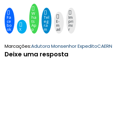
W
Fa
ha
Tel
Im
ce
ts
eg
E-
pri
bo
Ap
ra
m
mi
ok
X
p
m
ail
r
Marcações:
Adutora Monsenhor Expedito
CAERN
Deixe uma resposta