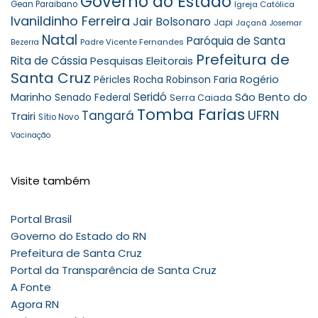
Governo do Estado
Gean Paraibano
Igreja Católica
Ivanildinho Ferreira
Jair Bolsonaro
Japi
Jaçanã
Josemar
Natal
Paróquia de Santa
Padre Vicente Fernandes
Bezerra
Prefeitura de
Rita de Cássia
Pesquisas Eleitorais
Santa Cruz
Robinson Faria
Rogério
Péricles Rocha
Seridó
São Bento do
Marinho
Senado Federal
Serra Caiada
Tomba Farias
UFRN
Tangará
Trairi
Sítio Novo
Vacinação
Visite também
Portal Brasil
Governo do Estado do RN
Prefeitura de Santa Cruz
Portal da Transparência de Santa Cruz
A Fonte
Agora RN