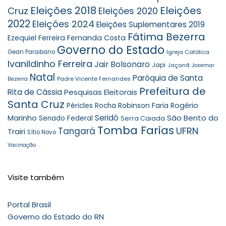
Eleições 2018
Eleições
Cruz
Eleições 2020
2022
Eleições 2024
Eleições Suplementares 2019
Fátima Bezerra
Ezequiel Ferreira
Fernanda Costa
Governo do Estado
Gean Paraibano
Igreja Católica
Ivanildinho Ferreira
Jair Bolsonaro
Japi
Jaçanã
Josemar
Natal
Paróquia de Santa
Padre Vicente Fernandes
Bezerra
Prefeitura de
Rita de Cássia
Pesquisas Eleitorais
Santa Cruz
Robinson Faria
Rogério
Péricles Rocha
Seridó
São Bento do
Marinho
Senado Federal
Serra Caiada
Tomba Farias
UFRN
Tangará
Trairi
Sítio Novo
Vacinação
Visite também
Portal Brasil
Governo do Estado do RN