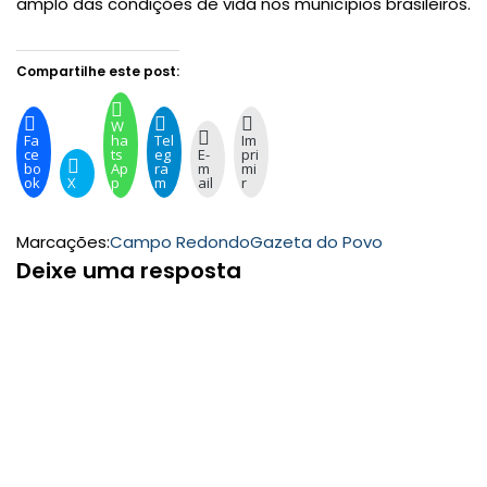
amplo das condições de vida nos municípios brasileiros.
Compartilhe este post:
W
Fa
ha
Tel
Im
ce
ts
eg
E-
pri
bo
Ap
ra
m
mi
ok
X
p
m
ail
r
Marcações:
Campo Redondo
Gazeta do Povo
Deixe uma resposta