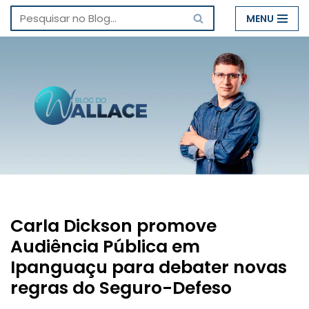
MENU
Pular
para
o
conteúdo
Carla Dickson promove
Audiência Pública em
Ipanguaçu para debater novas
regras do Seguro-Defeso