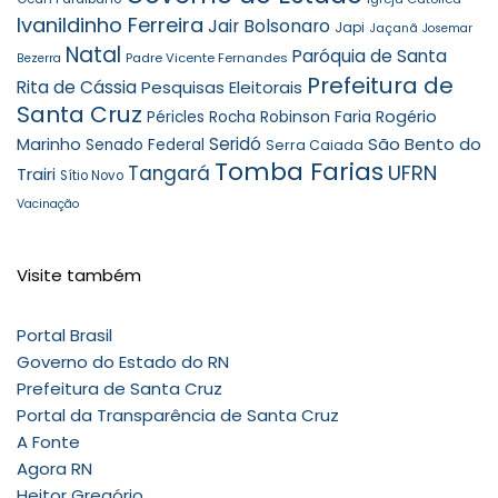
Ivanildinho Ferreira
Jair Bolsonaro
Japi
Jaçanã
Josemar
Natal
Paróquia de Santa
Padre Vicente Fernandes
Bezerra
Prefeitura de
Rita de Cássia
Pesquisas Eleitorais
Santa Cruz
Robinson Faria
Rogério
Péricles Rocha
Seridó
São Bento do
Marinho
Senado Federal
Serra Caiada
Tomba Farias
UFRN
Tangará
Trairi
Sítio Novo
Vacinação
Visite também
Portal Brasil
Governo do Estado do RN
Prefeitura de Santa Cruz
Portal da Transparência de Santa Cruz
A Fonte
Agora RN
Heitor Gregório