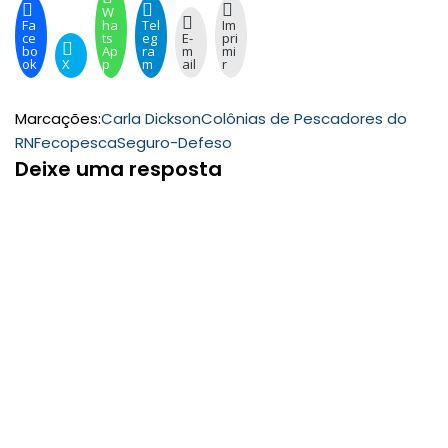
W
Fa
ha
Tel
Im
ce
ts
eg
E-
pri
bo
Ap
ra
m
mi
ok
X
p
m
ail
r
Marcações:
Carla Dickson
Colônias de Pescadores do
RN
Fecopesca
Seguro-Defeso
Deixe uma resposta