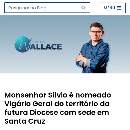
MENU
Pular
para
o
conteúdo
Monsenhor Sílvio é nomeado
Vigário Geral do território da
futura Diocese com sede em
Santa Cruz