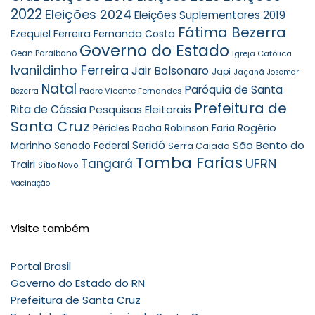
2022
Eleições 2024
Eleições Suplementares 2019
Fátima Bezerra
Ezequiel Ferreira
Fernanda Costa
Governo do Estado
Gean Paraibano
Igreja Católica
Ivanildinho Ferreira
Jair Bolsonaro
Japi
Jaçanã
Josemar
Natal
Paróquia de Santa
Padre Vicente Fernandes
Bezerra
Prefeitura de
Rita de Cássia
Pesquisas Eleitorais
Santa Cruz
Robinson Faria
Rogério
Péricles Rocha
Seridó
São Bento do
Marinho
Senado Federal
Serra Caiada
Tomba Farias
UFRN
Tangará
Trairi
Sítio Novo
Vacinação
Visite também
Portal Brasil
Governo do Estado do RN
Prefeitura de Santa Cruz