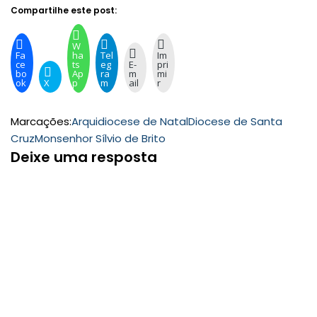
Compartilhe este post:
W
Fa
ha
Tel
Im
ce
ts
eg
E-
pri
bo
Ap
ra
m
mi
ok
X
p
m
ail
r
Marcações:
Arquidiocese de Natal
Diocese de Santa
Cruz
Monsenhor Sílvio de Brito
Deixe uma resposta