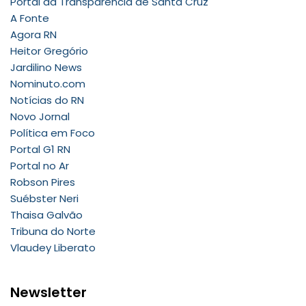
Portal da Transparência de Santa Cruz
A Fonte
Agora RN
Heitor Gregório
Jardilino News
Nominuto.com
Notícias do RN
Novo Jornal
Política em Foco
Portal G1 RN
Portal no Ar
Robson Pires
Suébster Neri
Thaisa Galvão
Tribuna do Norte
Vlaudey Liberato
Newsletter