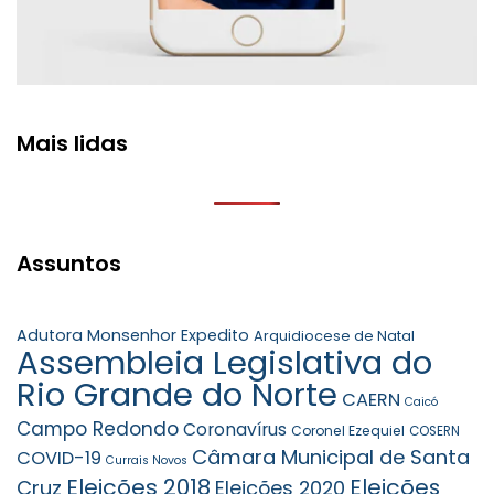
Mais lidas
Assuntos
Adutora Monsenhor Expedito
Arquidiocese de Natal
Assembleia Legislativa do
Rio Grande do Norte
CAERN
Caicó
Campo Redondo
Coronavírus
Coronel Ezequiel
COSERN
Câmara Municipal de Santa
COVID-19
Currais Novos
Eleições 2018
Eleições
Cruz
Eleições 2020