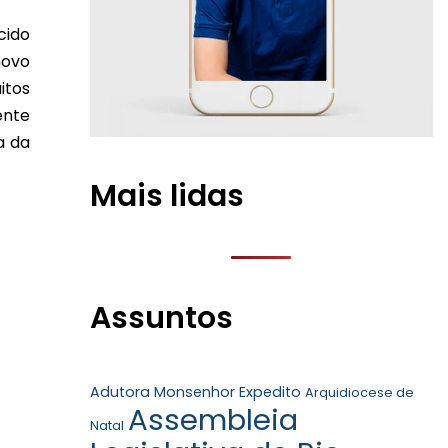
cido
novo
itos
ente
a da
Mais lidas
Assuntos
Adutora Monsenhor Expedito
Arquidiocese de
Assembleia
Natal