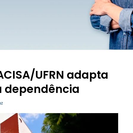
 FACISA/UFRN adapta
a dependência
uz