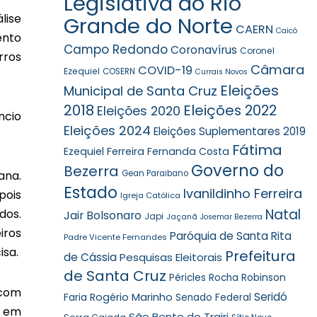
Legislativa do Rio
lise
Grande do Norte
CAERN
Caicó
ento
Campo Redondo
Coronavírus
Coronel
rros
Câmara
COVID-19
Ezequiel
COSERN
Currais Novos
Eleições
Municipal de Santa Cruz
2018
Eleições 2022
Eleições 2020
ncio
Eleições 2024
Eleições Suplementares 2019
Fátima
Ezequiel Ferreira
Fernanda Costa
Governo do
Bezerra
ana.
Gean Paraibano
Estado
Ivanildinho Ferreira
pois
Igreja Católica
Natal
dos.
Jair Bolsonaro
Japi
Jaçanã
Josemar Bezerra
iros
Paróquia de Santa Rita
Padre Vicente Fernandes
isa.
Prefeitura
de Cássia
Pesquisas Eleitorais
de Santa Cruz
Robinson
Péricles Rocha
 com
Seridó
Faria
Rogério Marinho
Senado Federal
a em
São Bento do Trairi