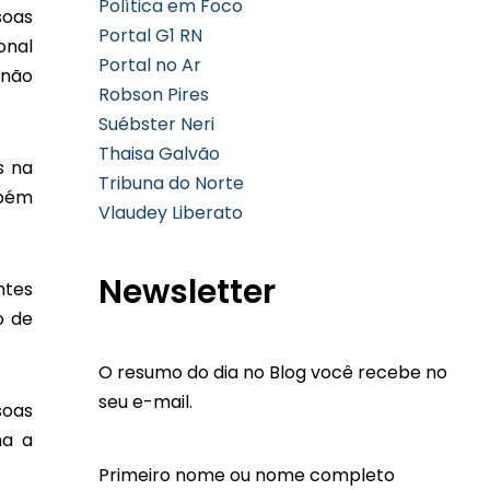
Política em Foco
soas
Portal G1 RN
onal
Portal no Ar
 não
Robson Pires
Suébster Neri
Thaisa Galvão
s na
Tribuna do Norte
mbém
Vlaudey Liberato
Newsletter
ntes
o de
O resumo do dia no Blog você recebe no
seu e-mail.
soas
ma a
Primeiro nome ou nome completo