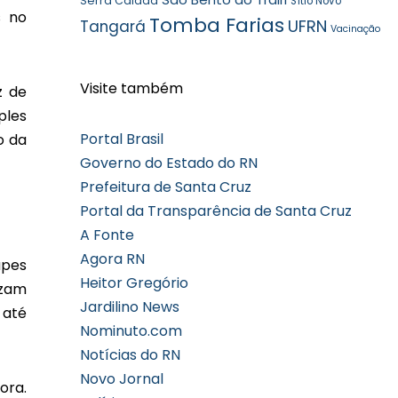
Serra Caiada
Sítio Novo
s no
Tomba Farias
UFRN
Tangará
Vacinação
Visite também
z de
ples
Portal Brasil
o da
Governo do Estado do RN
Prefeitura de Santa Cruz
Portal da Transparência de Santa Cruz
A Fonte
Agora RN
apes
Heitor Gregório
izam
Jardilino News
 até
Nominuto.com
Notícias do RN
Novo Jornal
ora.