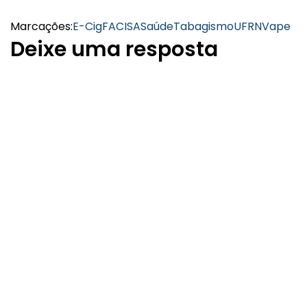
Marcações:
E-Cig
FACISA
Saúde
Tabagismo
UFRN
Vape
Deixe uma resposta