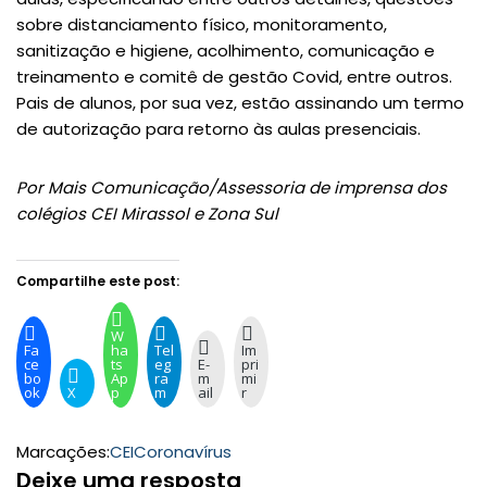
sobre distanciamento físico, monitoramento,
sanitização e higiene, acolhimento, comunicação e
treinamento e comitê de gestão Covid, entre outros.
Pais de alunos, por sua vez, estão assinando um termo
de autorização para retorno às aulas presenciais.
Por Mais Comunicação/Assessoria de imprensa dos
colégios CEI Mirassol e Zona Sul
Compartilhe este post:
W
Fa
ha
Tel
Im
ce
ts
eg
E-
pri
bo
Ap
ra
m
mi
ok
X
p
m
ail
r
Marcações:
CEI
Coronavírus
Deixe uma resposta