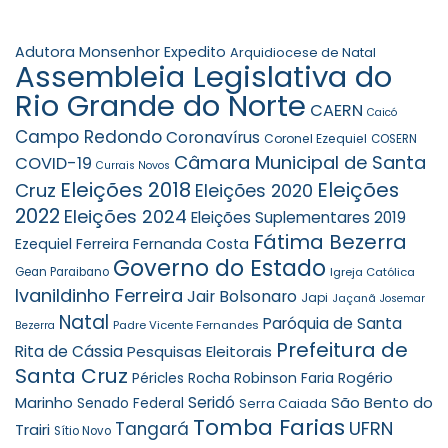
Adutora Monsenhor Expedito
Arquidiocese de Natal
Assembleia Legislativa do
Rio Grande do Norte
CAERN
Caicó
Campo Redondo
Coronavírus
Coronel Ezequiel
COSERN
Câmara Municipal de Santa
COVID-19
Currais Novos
Eleições 2018
Eleições
Cruz
Eleições 2020
2022
Eleições 2024
Eleições Suplementares 2019
Fátima Bezerra
Ezequiel Ferreira
Fernanda Costa
Governo do Estado
Gean Paraibano
Igreja Católica
Ivanildinho Ferreira
Jair Bolsonaro
Japi
Jaçanã
Josemar
Natal
Paróquia de Santa
Padre Vicente Fernandes
Bezerra
Prefeitura de
Rita de Cássia
Pesquisas Eleitorais
Santa Cruz
Robinson Faria
Rogério
Péricles Rocha
Seridó
São Bento do
Marinho
Senado Federal
Serra Caiada
Tomba Farias
UFRN
Tangará
Trairi
Sítio Novo