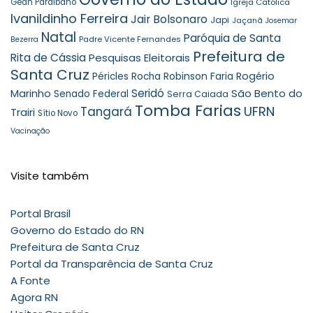
Gean Paraibano
Igreja Católica
Ivanildinho Ferreira
Jair Bolsonaro
Japi
Jaçanã
Josemar
Natal
Paróquia de Santa
Padre Vicente Fernandes
Bezerra
Prefeitura de
Rita de Cássia
Pesquisas Eleitorais
Santa Cruz
Robinson Faria
Rogério
Péricles Rocha
Seridó
São Bento do
Marinho
Senado Federal
Serra Caiada
Tomba Farias
UFRN
Tangará
Trairi
Sítio Novo
Vacinação
Visite também
Portal Brasil
Governo do Estado do RN
Prefeitura de Santa Cruz
Portal da Transparência de Santa Cruz
A Fonte
Agora RN