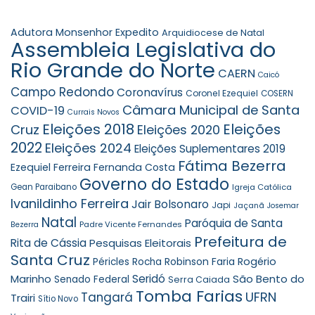
Adutora Monsenhor Expedito
Arquidiocese de Natal
Assembleia Legislativa do
Rio Grande do Norte
CAERN
Caicó
Campo Redondo
Coronavírus
Coronel Ezequiel
COSERN
Câmara Municipal de Santa
COVID-19
Currais Novos
Eleições 2018
Eleições
Cruz
Eleições 2020
2022
Eleições 2024
Eleições Suplementares 2019
Fátima Bezerra
Ezequiel Ferreira
Fernanda Costa
Governo do Estado
Gean Paraibano
Igreja Católica
Ivanildinho Ferreira
Jair Bolsonaro
Japi
Jaçanã
Josemar
Natal
Paróquia de Santa
Padre Vicente Fernandes
Bezerra
Prefeitura de
Rita de Cássia
Pesquisas Eleitorais
Santa Cruz
Robinson Faria
Rogério
Péricles Rocha
Seridó
São Bento do
Marinho
Senado Federal
Serra Caiada
Tomba Farias
UFRN
Tangará
Trairi
Sítio Novo