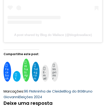
A post shared by Blog do Wallace (@blogdowallace)
Compartilhe este post:
W
Fa
ha
Tel
Im
ce
ts
eg
E-
pri
bo
Ap
ra
m
mi
ok
X
p
m
ail
r
Marcações:
96 FM
Aninha de Cleide
Blog do BG
Bruno
Giovanni
Eleições 2024
Deixe uma resposta