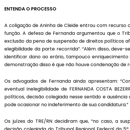
ENTENDA O PROCESSO
A coligação de Aninha de Cleide entrou com recurso 
função. A defesa de Fernanda argumentou que o Tribu
exclusão da pena de suspensão de direitos políticos af
elegibilidade da parte recorrida”. “Além disso, dev
identificar dano ao erário, tampouco enriquecimento
demonstração disso é que não houve condenação de re
Os advogados de Fernanda ainda apresentam: “Com
eventual inelegibilidade de FERNANDA COSTA BEZERR
políticos, decisão colegiada nesse sentido e ausência 
pode ocasionar no indeferimento de sua candidatura.”
Os juízes do TRE/RN decidiram que, “no caso, a susp
decisão colegiada do Tribunal Regional Federal da 5ª 