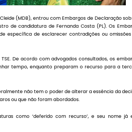
e Cleide (MDB), entrou com Embargos de Declaração sob
istro de candidatura de Fernanda Costa (PL). Os Emba
ade específica de esclarecer contradições ou omissõe
 ao TSE. De acordo com advogados consultados, os emba
anhar tempo, enquanto preparam o recurso para a terc
geralmente não tem o poder de alterar a essência da deci
laros ou que não foram abordados.
uras como ‘deferido com recurso’, e seu nome já 