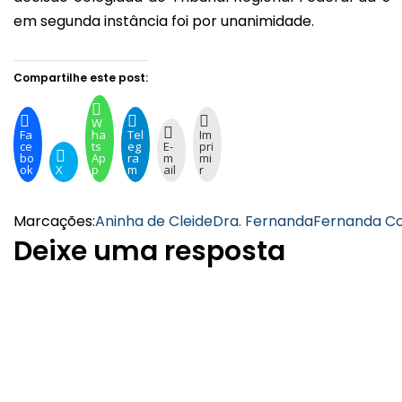
em segunda instância foi por unanimidade.
Compartilhe este post:
W
Fa
ha
Tel
Im
ce
ts
eg
E-
pri
bo
Ap
ra
m
mi
ok
X
p
m
ail
r
Marcações:
Aninha de Cleide
Dra. Fernanda
Fernanda C
Deixe uma resposta