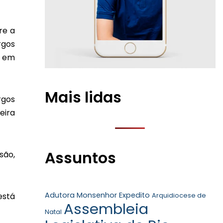
re a
rgos
s em
Mais lidas
rgos
eira
Assuntos
são,
Adutora Monsenhor Expedito
está
Arquidiocese de
Assembleia
Natal