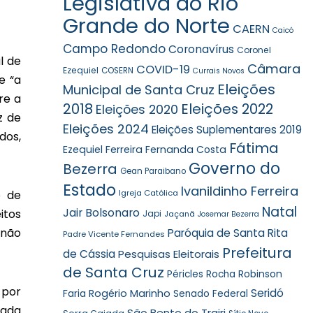
Legislativa do Rio
Grande do Norte
CAERN
Caicó
Campo Redondo
Coronavírus
Coronel
l de
Câmara
COVID-19
Ezequiel
COSERN
Currais Novos
e “a
Eleições
Municipal de Santa Cruz
re a
2018
Eleições 2022
Eleições 2020
z de
Eleições 2024
Eleições Suplementares 2019
dos,
Fátima
Ezequiel Ferreira
Fernanda Costa
Governo do
Bezerra
Gean Paraibano
Estado
Ivanildinho Ferreira
Igreja Católica
o de
Natal
Jair Bolsonaro
itos
Japi
Jaçanã
Josemar Bezerra
 não
Paróquia de Santa Rita
Padre Vicente Fernandes
Prefeitura
de Cássia
Pesquisas Eleitorais
de Santa Cruz
Robinson
Péricles Rocha
 por
Seridó
Faria
Rogério Marinho
Senado Federal
iada
São Bento do Trairi