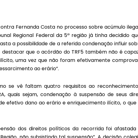
contra Fernanda Costa no processo sobre acúmulo ilega
nal Regional Federal da 5ª região já tinha decidido qu
asta a possibilidade de a referida condenação influir sob
e-se destacar que o acórdão do TRF5 também não é capa
 ilícito, uma vez que não foram efetivamente comprova
ssarcimento ao erário”.
o se vê faltam quatro requisitos ao reconheciment
A, quais sejam, condenação à suspensão de seus dire
de efetivo dano ao erário e enriquecimento ilícito, o que
ensão dos direitos políticos da recorrida foi afastada
Região, não subsistindo tal suspensão”. A decisão coleg