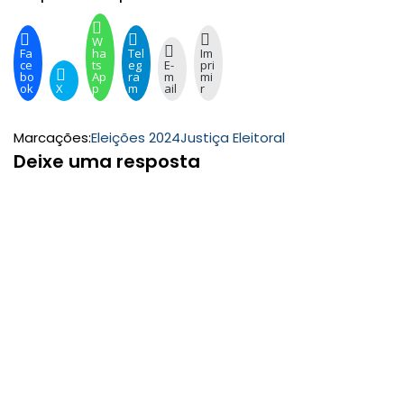
W
Fa
ha
Tel
Im
ce
ts
eg
E-
pri
bo
Ap
ra
m
mi
ok
X
p
m
ail
r
Marcações:
Eleições 2024
Justiça Eleitoral
Deixe uma resposta