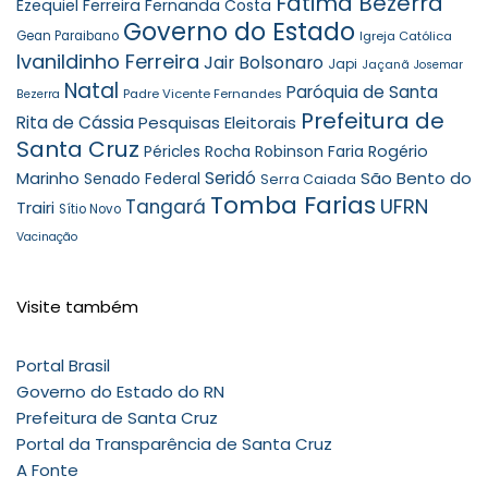
Fátima Bezerra
Ezequiel Ferreira
Fernanda Costa
Governo do Estado
Gean Paraibano
Igreja Católica
Ivanildinho Ferreira
Jair Bolsonaro
Japi
Jaçanã
Josemar
Natal
Paróquia de Santa
Padre Vicente Fernandes
Bezerra
Prefeitura de
Rita de Cássia
Pesquisas Eleitorais
Santa Cruz
Robinson Faria
Rogério
Péricles Rocha
Seridó
São Bento do
Marinho
Senado Federal
Serra Caiada
Tomba Farias
UFRN
Tangará
Trairi
Sítio Novo
Vacinação
Visite também
Portal Brasil
Governo do Estado do RN
Prefeitura de Santa Cruz
Portal da Transparência de Santa Cruz
A Fonte