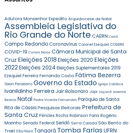
Adutora Monsenhor Expedito
Arquidiocese de Natal
Assembleia Legislativa do
Rio Grande do Norte
CAERN
Caicó
Campo Redondo
Coronavírus
Coronel Ezequiel
COSERN
Câmara Municipal de Santa
COVID-19
Currais Novos
Eleições 2018
Eleições
Cruz
Eleições 2020
2022
Eleições 2024
Eleições Suplementares 2019
Fátima Bezerra
Ezequiel Ferreira
Fernanda Costa
Governo do Estado
Gean Paraibano
Igreja Católica
Ivanildinho Ferreira
Jair Bolsonaro
Japi
Jaçanã
Josemar
Natal
Paróquia de Santa
Padre Vicente Fernandes
Bezerra
Prefeitura de
Rita de Cássia
Pesquisas Eleitorais
Santa Cruz
Robinson Faria
Rogério
Péricles Rocha
Seridó
São Bento do
Marinho
Senado Federal
Serra Caiada
Tomba Farias
UFRN
Tangará
Trairi
Sítio Novo