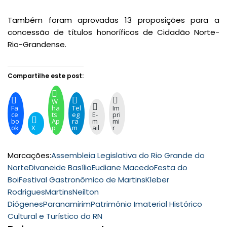
Também foram aprovadas 13 proposições para a
concessão de títulos honoríficos de Cidadão Norte-
Rio-Grandense.
Compartilhe este post:
W
Fa
ha
Tel
Im
ce
ts
eg
E-
pri
bo
Ap
ra
m
mi
ok
X
p
m
ail
r
Marcações:
Assembleia Legislativa do Rio Grande do
Norte
Divaneide Basílio
Eudiane Macedo
Festa do
Boi
Festival Gastronômico de Martins
Kleber
Rodrigues
Martins
Neilton
Diógenes
Paranamirim
Patrimônio Imaterial Histórico
Cultural e Turístico do RN