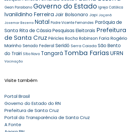
Governo do Estado
Gean Paraibano
Igreja Católica
Ivanildinho Ferreira
Jair Bolsonaro
Japi
Jaçanã
Natal
Paróquia de
Padre Vicente Fernandes
Josemar Bezerra
Prefeitura
Santa Rita de Cássia
Pesquisas Eleitorais
de Santa Cruz
Rogério
Robinson Faria
Péricles Rocha
Marinho
Seridó
São Bento
Senado Federal
Serra Caiada
Tomba Farias
UFRN
Tangará
do Trairi
Sítio Novo
Vacinação
Visite também
Portal Brasil
Governo do Estado do RN
Prefeitura de Santa Cruz
Portal da Transparência de Santa Cruz
A Fonte
Agora RN