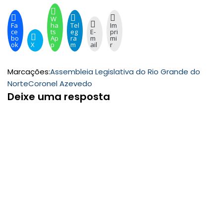
W
Fa
ha
Tel
Im
ce
ts
eg
E-
pri
bo
Ap
ra
m
mi
ok
X
p
m
ail
r
Marcações:
Assembleia Legislativa do Rio Grande do
Norte
Coronel Azevedo
Deixe uma resposta