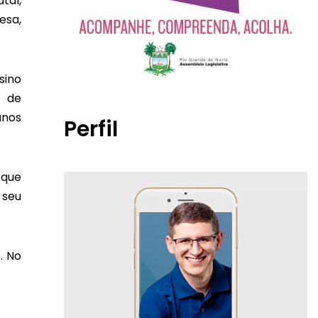
tal,
esa,
sino
s de
unos
Perfil
 que
 seu
. No