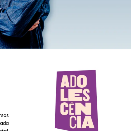
rsos
rada