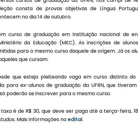
versos cursos de graduação da UFRN, nos campi de Na
leção consta de provas objetivas de Língua Portugu
ontecem no dia 14 de outubro.
em curso de graduação em Instituição nacional de en
Ministério da Educação (MEC). As inscrições de aluno
mitidas para o mesmo curso daquele de origem. Já os al
daqueles que cursam.
sde que esteja pleiteando vaga em curso distinto do
ida para ex-alunos de graduação da UFRN, que tiveram
e só poderão se inscrever para o mesmo curso.
taxa é de R$ 30, que deve ser paga até a terça-feira, 18
studos. Mais informações no
edital
.