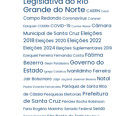
Legislativa do Rio
Grande do Norte
CAERN
Caicó
Campo Redondo
Coronavírus
Coronel
Câmara
COVID-19
Ezequiel
COSERN
Currais Novos
Eleições
Municipal de Santa Cruz
2018
Eleições 2022
Eleições 2020
Eleições 2024
Eleições Suplementares 2019
Fátima
Ezequiel Ferreira
Fernanda Costa
Governo do
Bezerra
Gean Paraibano
Estado
Ivanildinho Ferreira
Igreja Católica
Natal
Jair Bolsonaro
Japi
Jaçanã
Josemar Bezerra
Paróquia de Santa Rita
Padre Vicente Fernandes
Prefeitura
de Cássia
Pesquisas Eleitorais
de Santa Cruz
Robinson
Péricles Rocha
Seridó
Faria
Rogério Marinho
Senado Federal
São Bento do Trairi