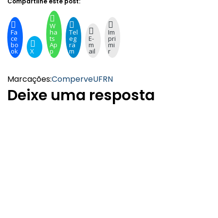
Compartilhe este post:
W
Fa
ha
Tel
Im
ce
ts
eg
E-
pri
bo
Ap
ra
m
mi
ok
X
p
m
ail
r
Marcações:
Comperve
UFRN
Deixe uma resposta