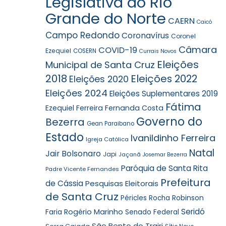
Legislativa do Rio
Grande do Norte
CAERN
Caicó
Campo Redondo
Coronavírus
Coronel
Câmara
COVID-19
Ezequiel
COSERN
Currais Novos
Eleições
Municipal de Santa Cruz
2018
Eleições 2022
Eleições 2020
Eleições 2024
Eleições Suplementares 2019
Fátima
Ezequiel Ferreira
Fernanda Costa
Governo do
Bezerra
Gean Paraibano
Estado
Ivanildinho Ferreira
Igreja Católica
Natal
Jair Bolsonaro
Japi
Jaçanã
Josemar Bezerra
Paróquia de Santa Rita
Padre Vicente Fernandes
Prefeitura
de Cássia
Pesquisas Eleitorais
de Santa Cruz
Robinson
Péricles Rocha
Seridó
Faria
Rogério Marinho
Senado Federal
São Bento do Trairi