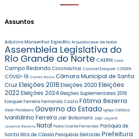
Assuntos
Adutora Monsenhor Expedito
Arquidiocese de Natal
Assembleia Legislativa do
Rio Grande do Norte
CAERN
Caicó
Campo Redondo
Coronavírus
Coronel Ezequiel
COSERN
Câmara Municipal de Santa
COVID-19
Currais Novos
Eleições 2018
Eleições
Cruz
Eleições 2020
2022
Eleições 2024
Eleições Suplementares 2019
Fátima Bezerra
Ezequiel Ferreira
Fernanda Costa
Governo do Estado
Gean Paraibano
Igreja Católica
Ivanildinho Ferreira
Jair Bolsonaro
Japi
Jaçanã
Natal
Paróquia de
Padre Vicente Fernandes
Josemar Bezerra
Prefeitura
Santa Rita de Cássia
Pesquisas Eleitorais