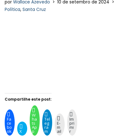
por
Wallace Azevedo
10 de setembro de 2024
Política
,
Santa Cruz
Compartilhe este post:
W
Fa
ha
Tel
Im
ce
ts
eg
E-
pri
bo
Ap
ra
m
mi
ok
X
p
m
ail
r