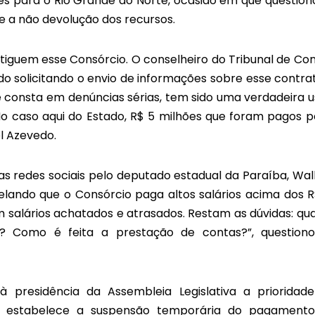
es para o Rio Grande do Norte, ocasião em que question
 a não devolução dos recursos.
stiguem esse Consórcio. O conselheiro do Tribunal de Con
ado solicitando o envio de informações sobre esse contrat
ue consta em denúncias sérias, tem sido uma verdadeira u
 No caso aqui do Estado, R$ 5 milhões que foram pagos p
l Azevedo.
s redes sociais pelo deputado estadual da Paraíba, Wal
velando que o Consórcio paga altos salários acima dos R
m salários achatados e atrasados. Restam as dúvidas: qu
? Como é feita a prestação de contas?”, question
à presidência da Assembleia Legislativa a prioridad
ue estabelece a suspensão temporária do pagament