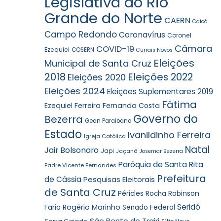
Legislativa do Rio
Grande do Norte
CAERN
Caicó
Campo Redondo
Coronavírus
Coronel
Câmara
COVID-19
Ezequiel
COSERN
Currais Novos
Eleições
Municipal de Santa Cruz
2018
Eleições 2022
Eleições 2020
Eleições 2024
Eleições Suplementares 2019
Fátima
Ezequiel Ferreira
Fernanda Costa
Governo do
Bezerra
Gean Paraibano
Estado
Ivanildinho Ferreira
Igreja Católica
Natal
Jair Bolsonaro
Japi
Jaçanã
Josemar Bezerra
Paróquia de Santa Rita
Padre Vicente Fernandes
Prefeitura
de Cássia
Pesquisas Eleitorais
de Santa Cruz
Robinson
Péricles Rocha
Seridó
Faria
Rogério Marinho
Senado Federal
São Bento do Trairi