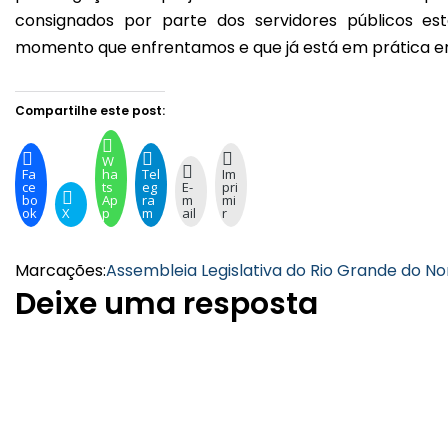
consignados por parte dos servidores públicos es
momento que enfrentamos e que já está em prática em 
Compartilhe este post:
W
Fa
ha
Tel
Im
ce
ts
eg
E-
pri
bo
Ap
ra
m
mi
ok
X
p
m
ail
r
Marcações:
Assembleia Legislativa do Rio Grande do No
Deixe uma resposta