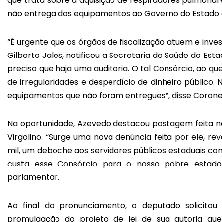
que trata sobre a aquisição de respiradores pulmonar
não entrega dos equipamentos ao Governo do Estado e
“É urgente que os órgãos de fiscalização atuem e inve
Gilberto Jales, notificou a Secretaria de Saúde do Est
preciso que haja uma auditoria. O tal Consórcio, ao q
de irregularidades e desperdício de dinheiro público.
equipamentos que não foram entregues”, disse Corone
Na oportunidade, Azevedo destacou postagem feita na
Virgolino. “Surge uma nova denúncia feita por ele, re
mil, um deboche aos servidores públicos estaduais co
custa esse Consórcio para o nosso pobre estado
parlamentar.
Ao final do pronunciamento, o deputado solicitou 
promulgação do projeto de lei de sua autoria q