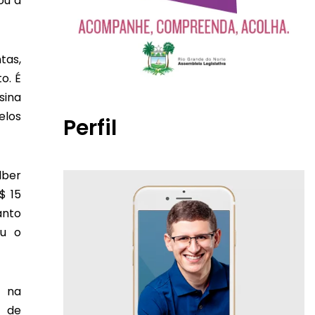
ou a
tas,
o. É
sina
elos
Perfil
lber
$ 15
anto
ou o
e na
o de