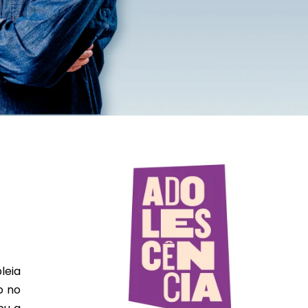
leia
o no