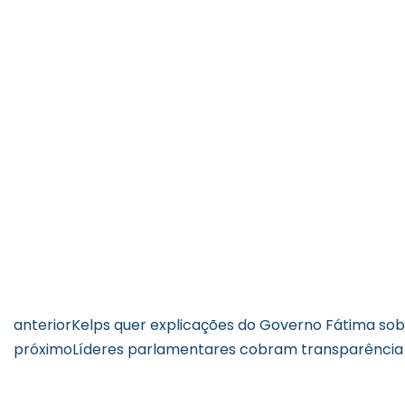
anterior
Kelps quer explicações do Governo Fátima so
próximo
Líderes parlamentares cobram transparência 