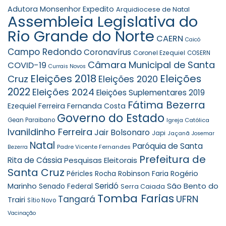
Adutora Monsenhor Expedito
Arquidiocese de Natal
Assembleia Legislativa do
Rio Grande do Norte
CAERN
Caicó
Campo Redondo
Coronavírus
Coronel Ezequiel
COSERN
Câmara Municipal de Santa
COVID-19
Currais Novos
Eleições 2018
Eleições
Cruz
Eleições 2020
2022
Eleições 2024
Eleições Suplementares 2019
Fátima Bezerra
Ezequiel Ferreira
Fernanda Costa
Governo do Estado
Gean Paraibano
Igreja Católica
Ivanildinho Ferreira
Jair Bolsonaro
Japi
Jaçanã
Josemar
Natal
Paróquia de Santa
Padre Vicente Fernandes
Bezerra
Prefeitura de
Rita de Cássia
Pesquisas Eleitorais
Santa Cruz
Robinson Faria
Rogério
Péricles Rocha
Seridó
São Bento do
Marinho
Senado Federal
Serra Caiada
Tomba Farias
UFRN
Tangará
Trairi
Sítio Novo
Vacinação