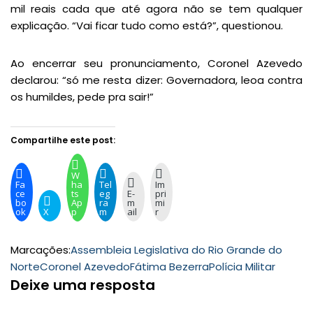
mil reais cada que até agora não se tem qualquer
explicação. “Vai ficar tudo como está?”, questionou.
Ao encerrar seu pronunciamento, Coronel Azevedo
declarou: “só me resta dizer: Governadora, leoa contra
os humildes, pede pra sair!”
Compartilhe este post:
W
Fa
ha
Tel
Im
ce
ts
eg
E-
pri
bo
Ap
ra
m
mi
ok
X
p
m
ail
r
Marcações:
Assembleia Legislativa do Rio Grande do
Norte
Coronel Azevedo
Fátima Bezerra
Polícia Militar
Deixe uma resposta