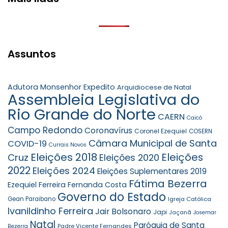
Assuntos
Adutora Monsenhor Expedito
Arquidiocese de Natal
Assembleia Legislativa do
Rio Grande do Norte
CAERN
Caicó
Campo Redondo
Coronavírus
Coronel Ezequiel
COSERN
Câmara Municipal de Santa
COVID-19
Currais Novos
Eleições 2018
Eleições
Cruz
Eleições 2020
2022
Eleições 2024
Eleições Suplementares 2019
Fátima Bezerra
Ezequiel Ferreira
Fernanda Costa
Governo do Estado
Gean Paraibano
Igreja Católica
Ivanildinho Ferreira
Jair Bolsonaro
Japi
Jaçanã
Josemar
Natal
Paróquia de Santa
Padre Vicente Fernandes
Bezerra