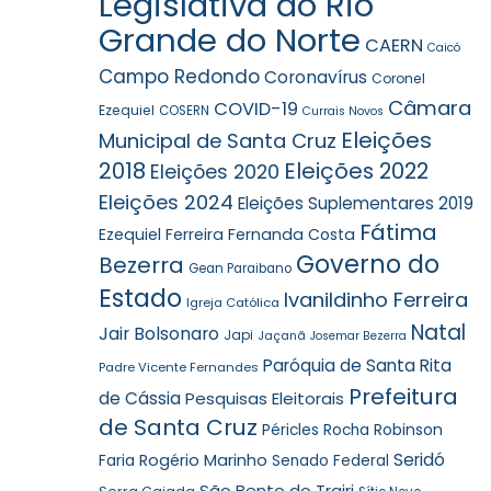
Legislativa do Rio
Grande do Norte
CAERN
Caicó
Campo Redondo
Coronavírus
Coronel
Câmara
COVID-19
Ezequiel
COSERN
Currais Novos
Eleições
Municipal de Santa Cruz
2018
Eleições 2022
Eleições 2020
Eleições 2024
Eleições Suplementares 2019
Fátima
Ezequiel Ferreira
Fernanda Costa
Governo do
Bezerra
Gean Paraibano
Estado
Ivanildinho Ferreira
Igreja Católica
Natal
Jair Bolsonaro
Japi
Jaçanã
Josemar Bezerra
Paróquia de Santa Rita
Padre Vicente Fernandes
Prefeitura
de Cássia
Pesquisas Eleitorais
de Santa Cruz
Robinson
Péricles Rocha
Seridó
Faria
Rogério Marinho
Senado Federal
São Bento do Trairi