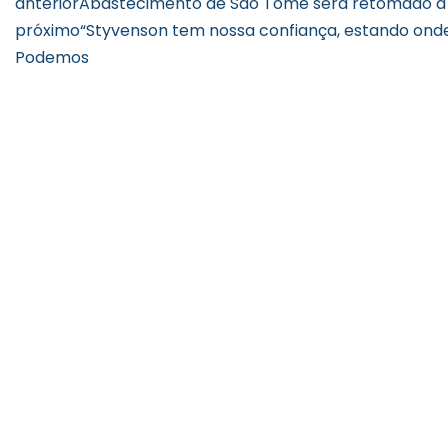
anterior
Abastecimento de São Tomé será retomado a p
próximo
“Styvenson tem nossa confiança, estando onde 
Podemos