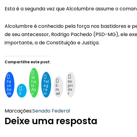
Esta é a segunda vez que Alcolumbre assume o comando
Alcolumbre é conhecido pela força nos bastidores e p
de seu antecessor, Rodrigo Pachedo (PSD-MG), ele exer
importante, a de Constituição e Justiça.
Compartilhe este post:
W
Fa
ha
Tel
Im
ce
ts
eg
E-
pri
bo
Ap
ra
m
mi
ok
X
p
m
ail
r
Marcações:
Senado Federal
Deixe uma resposta