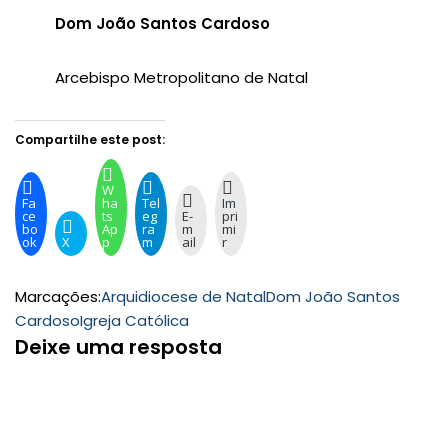
Dom João Santos Cardoso
Arcebispo Metropolitano de Natal
Compartilhe este post:
W
Fa
ha
Tel
Im
ce
ts
eg
E-
pri
bo
Ap
ra
m
mi
ok
X
p
m
ail
r
Marcações:
Arquidiocese de Natal
Dom João Santos
Cardoso
Igreja Católica
Deixe uma resposta