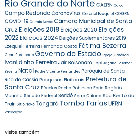
Rio Grande do Norte
CAERN
Caicó
Campo Redondo
Coronavírus
Coronel Ezequiel
COSERN
Câmara Municipal de Santa
COVID-19
Currais Novos
Eleições 2018
Eleições
Cruz
Eleições 2020
2022
Eleições 2024
Eleições Suplementares 2019
Fátima Bezerra
Ezequiel Ferreira
Fernanda Costa
Governo do Estado
Gean Paraibano
Igreja Católica
Ivanildinho Ferreira
Jair Bolsonaro
Japi
Jaçanã
Josemar
Natal
Paróquia de Santa
Padre Vicente Fernandes
Bezerra
Prefeitura de
Rita de Cássia
Pesquisas Eleitorais
Santa Cruz
Robinson Faria
Rogério
Péricles Rocha
Seridó
São Bento do
Marinho
Senado Federal
Serra Caiada
Tomba Farias
UFRN
Tangará
Trairi
Sítio Novo
Vacinação
Visite também