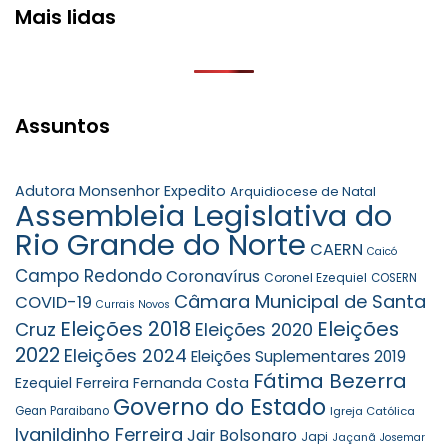
Mais lidas
Assuntos
Adutora Monsenhor Expedito
Arquidiocese de Natal
Assembleia Legislativa do
Rio Grande do Norte
CAERN
Caicó
Campo Redondo
Coronavírus
Coronel Ezequiel
COSERN
Câmara Municipal de Santa
COVID-19
Currais Novos
Eleições 2018
Eleições
Cruz
Eleições 2020
2022
Eleições 2024
Eleições Suplementares 2019
Fátima Bezerra
Ezequiel Ferreira
Fernanda Costa
Governo do Estado
Gean Paraibano
Igreja Católica
Ivanildinho Ferreira
Jair Bolsonaro
Japi
Jaçanã
Josemar