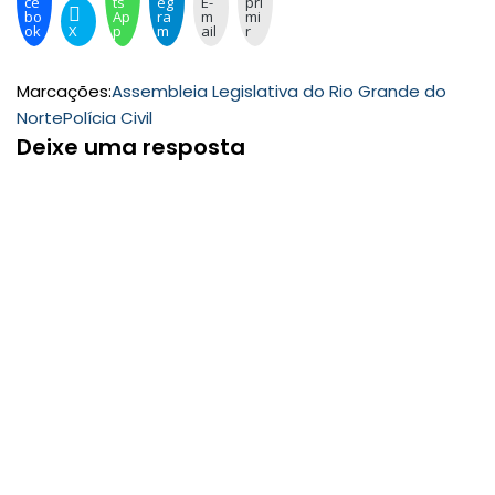
ce
ts
eg
E-
pri
bo
Ap
ra
m
mi
ok
X
p
m
ail
r
Marcações:
Assembleia Legislativa do Rio Grande do
Norte
Polícia Civil
Deixe uma resposta