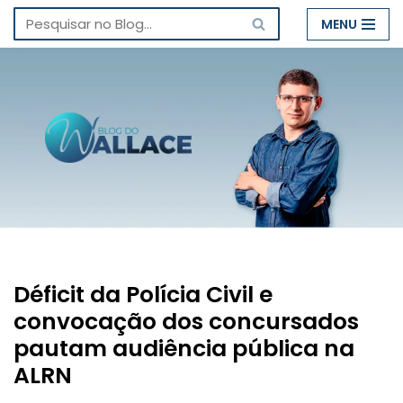
MENU
Pular
para
o
conteúdo
Déficit da Polícia Civil e
convocação dos concursados
pautam audiência pública na
ALRN