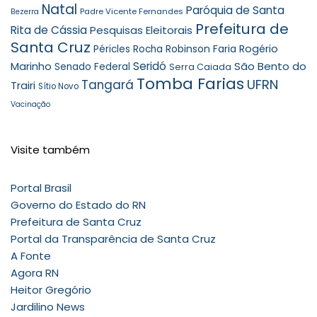
Natal
Paróquia de Santa
Padre Vicente Fernandes
Bezerra
Prefeitura de
Rita de Cássia
Pesquisas Eleitorais
Santa Cruz
Robinson Faria
Rogério
Péricles Rocha
Seridó
São Bento do
Marinho
Senado Federal
Serra Caiada
Tomba Farias
UFRN
Tangará
Trairi
Sítio Novo
Vacinação
Visite também
Portal Brasil
Governo do Estado do RN
Prefeitura de Santa Cruz
Portal da Transparência de Santa Cruz
A Fonte
Agora RN
Heitor Gregório
Jardilino News