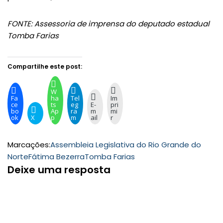
FONTE: Assessoria de imprensa do deputado estadual
Tomba Farias
Compartilhe este post:
W
Fa
ha
Tel
Im
ce
ts
eg
E-
pri
bo
Ap
ra
m
mi
ok
X
p
m
ail
r
Marcações:
Assembleia Legislativa do Rio Grande do
Norte
Fátima Bezerra
Tomba Farias
Deixe uma resposta