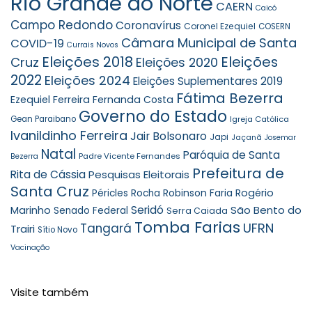
Rio Grande do Norte
CAERN
Caicó
Campo Redondo
Coronavírus
Coronel Ezequiel
COSERN
Câmara Municipal de Santa
COVID-19
Currais Novos
Eleições 2018
Eleições
Cruz
Eleições 2020
2022
Eleições 2024
Eleições Suplementares 2019
Fátima Bezerra
Ezequiel Ferreira
Fernanda Costa
Governo do Estado
Gean Paraibano
Igreja Católica
Ivanildinho Ferreira
Jair Bolsonaro
Japi
Jaçanã
Josemar
Natal
Paróquia de Santa
Padre Vicente Fernandes
Bezerra
Prefeitura de
Rita de Cássia
Pesquisas Eleitorais
Santa Cruz
Robinson Faria
Rogério
Péricles Rocha
Seridó
São Bento do
Marinho
Senado Federal
Serra Caiada
Tomba Farias
UFRN
Tangará
Trairi
Sítio Novo
Vacinação
Visite também